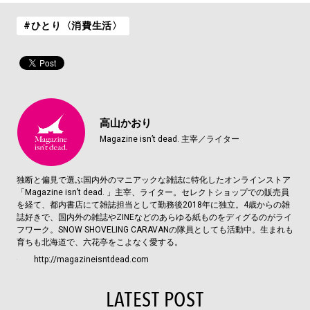
#ひとり〈消費生活〉
高山かおり
Magazine isn’t dead. 主宰／ライター
独断と偏見で選ぶ国内外のマニアックな雑誌に特化したオンラインストア
「Magazine isn’t dead. 」主宰、ライター。セレクトショップでの販売員
を経て、都内書店にて雑誌担当として勤務後2018年に独立。4歳からの雑
誌好きで、国内外の雑誌やZINEなどのあらゆる紙ものをディグるのがライ
フワーク。SNOW SHOVELING CARAVANの隊員としても活動中。生まれも
育ちも北海道で、六花亭をこよなく愛する。
http://magazineisntdead.com
LATEST POST