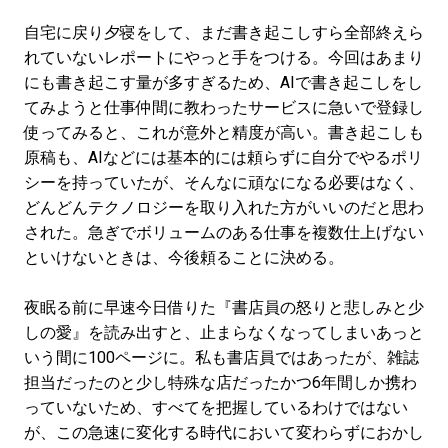
自宅に戻り夕寝をして、まだ書き起こしすら全部終えら
れていないレポートにやっと手をつける。今回はあまり
にも書き起こす量が多すぎるため、AIで書き起こしをし
てみようと仕事仲間に教わったサービスに急いで登録し
使ってみると、これが意外と精度が高い。書き起こしも
原稿も、AIなどには基本的には頼らずに自分でやるポリ
シーを持っていたが、そんなに頑なになる必要はなく、
どんどんテクノロジーを取り入れた方がいいのだと思わ
された。急ぎでボリュームのある仕事を複数仕上げない
といけないときは、今後頼ることに決める。
夜眠る前に早速今日借りた『書店員の怒りと悲しみと少
しの愛』を読み出すと、止まらなくなってしまいあっと
いう間に100ページに。私も書店員ではあったが、雑誌
担当だったのと少し特殊な店だったかつ6年間しか携わ
っていないため、すべてを把握しているわけではない
が、この急速に変化する時代において変わらずにおかし