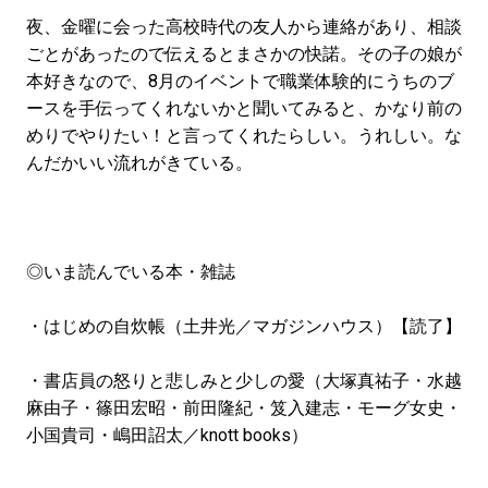
夜、金曜に会った高校時代の友人から連絡があり、相談
ごとがあったので伝えるとまさかの快諾。その子の娘が
本好きなので、8月のイベントで職業体験的にうちのブ
ースを手伝ってくれないかと聞いてみると、かなり前の
めりでやりたい！と言ってくれたらしい。うれしい。な
んだかいい流れがきている。
◎いま読んでいる本・雑誌
・はじめの自炊帳（土井光／マガジンハウス）【読了】
・書店員の怒りと悲しみと少しの愛（大塚真祐子・水越
麻由子・篠田宏昭・前田隆紀・笈入建志・モーグ女史・
小国貴司・嶋田詔太／knott books）