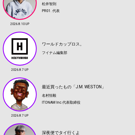
松井智則
PR01. 代表
2026.8.10 UP
ワールドカップロス。
フイナム編集部
2026.8.7 UP
最近買ったもの「J.M. WESTON」
名村恒毅
ITONAM Inc.代表取締役
2026.8.7 UP
深夜便でタイ行くよ