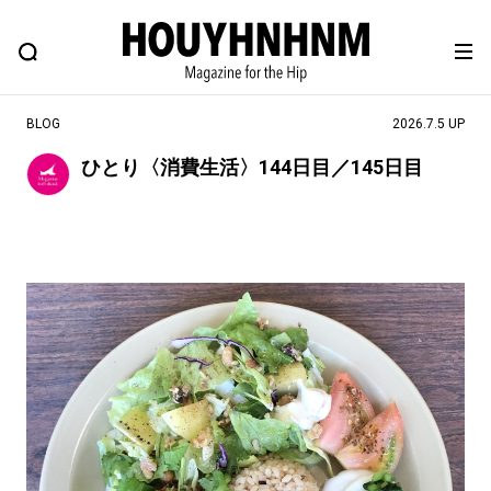
NEWS
FEATURE
BLOG
SNAP
Commune H
ヒップなファッション、カルチャー、ライフスタイルWEBマガジン
BLOG
2026.7.5 UP
ひとり〈消費生活〉144日目／145日目
#注目のタグ
#SHOPPING ADDICT
#憧れの逸品
#ESSENTIAL DESIGNS
#古着サミット
#NEW VINTAGE
#マイナーグッド図鑑
#路地裏てぃーん。
#MONTHLY JOURNAL
#GH 銘品の所以
#フイナムのYouTube
#Commune H
#FOCUS IT
#AH.H
#ととけん
#FASHION
#MUSIC
#MOVIE