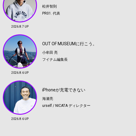
松井智則
PR01. 代表
2026.8.7 UP
OUT OF MUSEUMに行こう。
小牟田 亮
フイナム編集長
2026.8.6 UP
iPhoneが充電できない
海瀬亮
urself / NICATA ディレクター
2026.8.6 UP