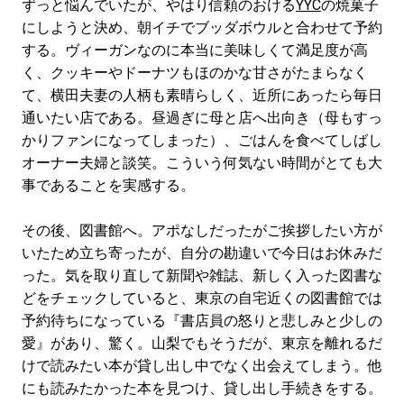
ずっと悩んでいたが、やはり信頼のおける
YYC
の焼菓子
にしようと決め、朝イチでブッダボウルと合わせて予約
する。ヴィーガンなのに本当に美味しくて満足度が高
く、クッキーやドーナツもほのかな甘さがたまらなく
て、横田夫妻の人柄も素晴らしく、近所にあったら毎日
通いたい店である。昼過ぎに母と店へ出向き（母もすっ
かりファンになってしまった）、ごはんを食べてしばし
オーナー夫婦と談笑。こういう何気ない時間がとても大
事であることを実感する。
その後、図書館へ。アポなしだったがご挨拶したい方が
いたため立ち寄ったが、自分の勘違いで今日はお休みだ
った。気を取り直して新聞や雑誌、新しく入った図書な
どをチェックしていると、東京の自宅近くの図書館では
予約待ちになっている『書店員の怒りと悲しみと少しの
愛』があり、驚く。山梨でもそうだが、東京を離れるだ
けで読みたい本が貸し出し中でなく出会えてしまう。他
にも読みたかった本を見つけ、貸し出し手続きをする。