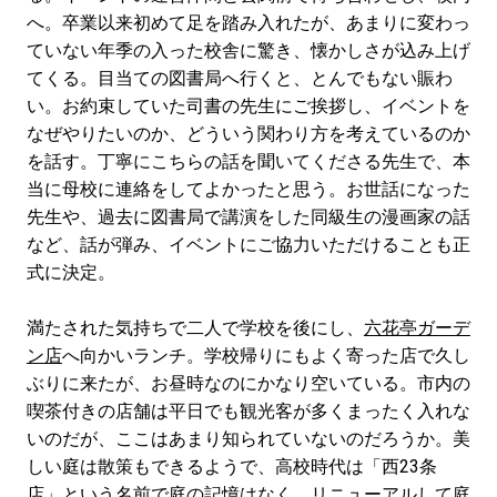
へ。卒業以来初めて足を踏み入れたが、あまりに変わっ
ていない年季の入った校舎に驚き、懐かしさが込み上げ
てくる。目当ての図書局へ行くと、とんでもない賑わ
い。お約束していた司書の先生にご挨拶し、イベントを
なぜやりたいのか、どういう関わり方を考えているのか
を話す。丁寧にこちらの話を聞いてくださる先生で、本
当に母校に連絡をしてよかったと思う。お世話になった
先生や、過去に図書局で講演をした同級生の漫画家の話
など、話が弾み、イベントにご協力いただけることも正
式に決定。
満たされた気持ちで二人で学校を後にし、
六花亭ガーデ
ン店
へ向かいランチ。学校帰りにもよく寄った店で久し
ぶりに来たが、お昼時なのにかなり空いている。市内の
喫茶付きの店舗は平日でも観光客が多くまったく入れな
いのだが、ここはあまり知られていないのだろうか。美
しい庭は散策もできるようで、高校時代は「西23条
店」という名前で庭の記憶はなく、リニューアルして庭