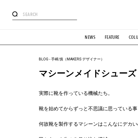
#注目のタグ
NEWS
FEATURE
COL
#SHOPPING ADDICT
#憧れの逸品
#ESSENTIAL DESIG
#GH 銘品の所以
#フイナムのYouTube
#Commune H
#SPORTS
#HANDSOME HANDBOOK
BLOG
-
手嶋 慎（MAKERS デザイナー）
マシーンメイドシューズ
実際に靴を作っている機械たち。
靴を始めてからずっと不思議に思っている事
何故靴を製作するマシーンはこんなにデカい