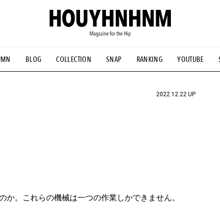
UMN
BLOG
COLLECTION
SNAP
RANKING
YOUTUBE
NS
#古着サミット
#NEW VINTAGE
#マイナーグッド図鑑
#FOCUS IT
#AH.H
#ととけん
#FASHION
#MUSIC
#M
2022.12.22 UP
のか。これらの機械は一つの作業しかできません。