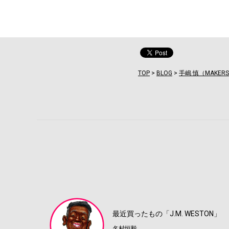
TOP
>
BLOG
>
手嶋 慎（MAKER
最近買ったもの「J.M. WESTON」
名村恒毅