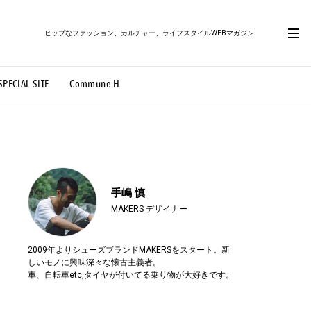
ヒップなファッション、カルチャー、ライフスタイルWEBマガジン
SPECIAL SITE
Commune H
#路地裏てぃーん。
#MONTHLY JOURNAL
OVIE
#LIFESTYLE
#SNEAKER
#OUTDOOR
手嶋 慎
MAKERS デザイナー
2009年よりシューズブランドMAKERSをスタート。新
しいモノに興味深々な懐古主義者。
車、自転車etc,タイヤが付いてる乗り物が大好きです。