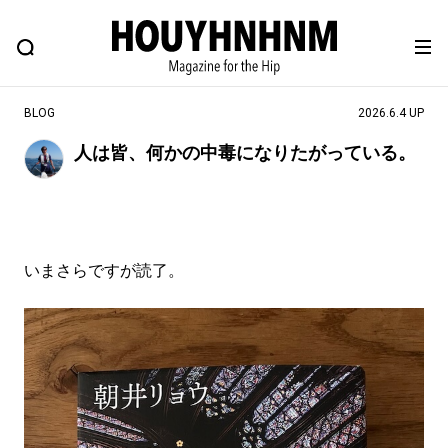
NEWS
FEATURE
BLOG
SNAP
Commune H
ヒップなファッション、カルチャー、ライフスタイルWEBマガジン
BLOG
2026.6.4 UP
人は皆、何かの中毒になりたがっている。
#注目のタグ
#SHOPPING ADDICT
#憧れの逸品
#MONTHLY JOURNAL
#ESSENTIAL DESIGNS
いまさらですが読了。
#NEW VINTAGE
#古着サミット
#マイナーグッド図鑑
#フイナムのYouTube
#Commune H
#FOCUS IT
#AH.H
#ととけん
#FASHION
#MUSIC
#MOVIE
#LIFESTYLE
#SNEAKER
#OUTDOOR