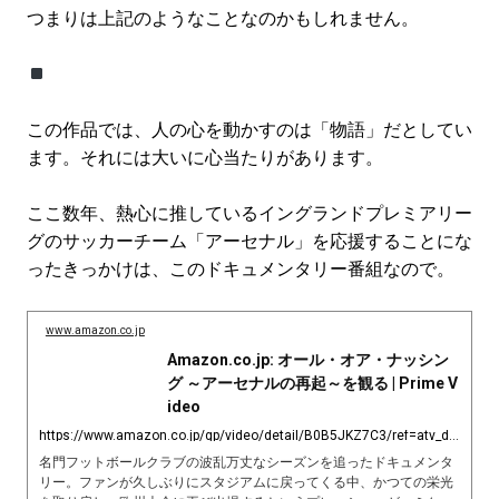
つまりは上記のようなことなのかもしれません。
この作品では、人の心を動かすのは「物語」だとしてい
ます。それには大いに心当たりがあります。
ここ数年、熱心に推しているイングランドプレミアリー
グのサッカーチーム「アーセナル」を応援することにな
ったきっかけは、このドキュメンタリー番組なので。
www.amazon.co.jp
Amazon.co.jp: オール・オア・ナッシン
グ ～アーセナルの再起～を観る | Prime V
ideo
https://www.amazon.co.jp/gp/video/detail/B0B5JKZ7C3/ref=atv_dp_share_cu_r
名門フットボールクラブの波乱万丈なシーズンを追ったドキュメンタ
リー。ファンが久しぶりにスタジアムに戻ってくる中、かつての栄光