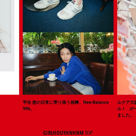
芋生 悠の日常に寄り添う相棒、New Balance
ルクア大
996。
ル！ ガ
ました。
GIRLHOUYHNHNM
TOP