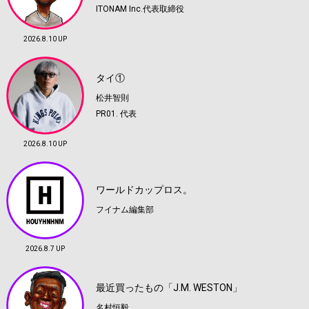
ITONAM Inc.代表取締役
2026.8.10 UP
タイ①
松井智則
PR01. 代表
2026.8.10 UP
ワールドカップロス。
フイナム編集部
2026.8.7 UP
最近買ったもの「J.M. WESTON」
名村恒毅