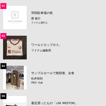
02
羽田駐車場の怪
蔡 俊行
フイナム発行人
03
ワールドカップロス。
フイナム編集部
04
サンプルセールで散財後、会食
松井智則
PR01. 代表
05
最近買ったもの「J.M. WESTON」