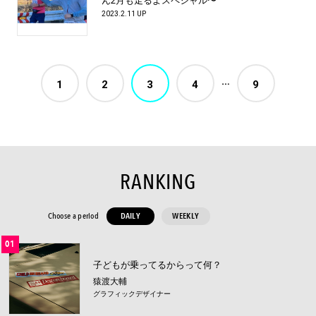
ん2月も走るよスペシャル〜
2023.2.11 UP
…
1
2
3
4
9
RANKING
Choose a period
DAILY
WEEKLY
01
子どもが乗ってるからって何？
猿渡大輔
グラフィックデザイナー