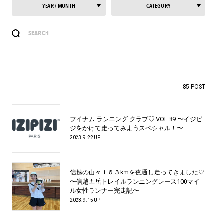
#LIFESTYLE
#SNEAKER
#OUTDOOR
YEAR / MONTH
CATEGORY
#SPORTS
#HANDSOME HANDBOOK
85 POST
フイナム ランニング クラブ♡ VOL.89 〜イジピ
ジをかけて走ってみようスペシャル！〜
2023.9.22 UP
信越の山々１６３kmを夜通し走ってきました♡
〜信越五岳トレイルランニングレース100マイ
ル女性ランナー完走記〜
2023.9.15 UP