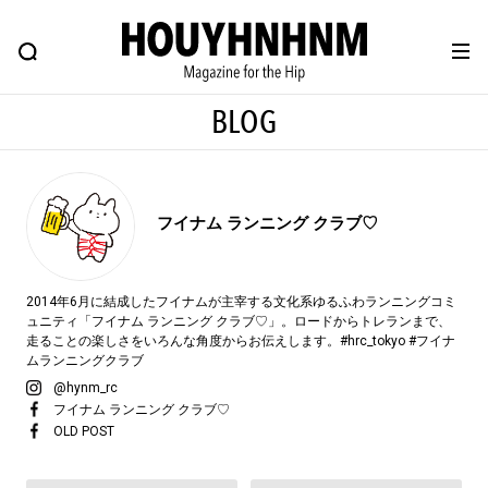
NEWS
FEATURE
BLOG
SNAP
Commune H
ヒップなファッション、カルチャー、ライフスタイルWEBマガジン
BLOG
#注目のタグ
フイナム
ランニング クラブ♡
#SHOPPING ADDICT
#憧れの逸品
#ESSENTIAL DESIGNS
#古着サミット
2014年6月に結成したフイナムが主宰する文化系ゆるふわランニングコミ
#NEW VINTAGE
#マイナーグッド図鑑
ュニティ「フイナム ランニング クラブ♡」。ロードからトレランまで、
走ることの楽しさをいろんな角度からお伝えします。#hrc_tokyo #フイナ
#路地裏てぃーん。
#MONTHLY JOURNAL
ムランニングクラブ
#GH 銘品の所以
#フイナムのYouTube
@hynm_rc
フイナム ランニング クラブ♡
#Commune H
#FOCUS IT
#AH.H
OLD POST
#ととけん
#FASHION
#MUSIC
#MOVIE