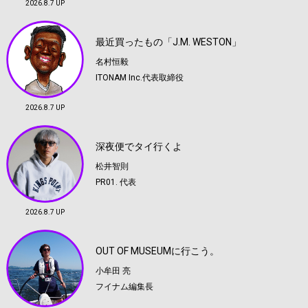
2026.8.7 UP
最近買ったもの「J.M. WESTON」
名村恒毅
ITONAM Inc.代表取締役
2026.8.7 UP
深夜便でタイ行くよ
松井智則
PR01. 代表
2026.8.7 UP
OUT OF MUSEUMに行こう。
小牟田 亮
フイナム編集長