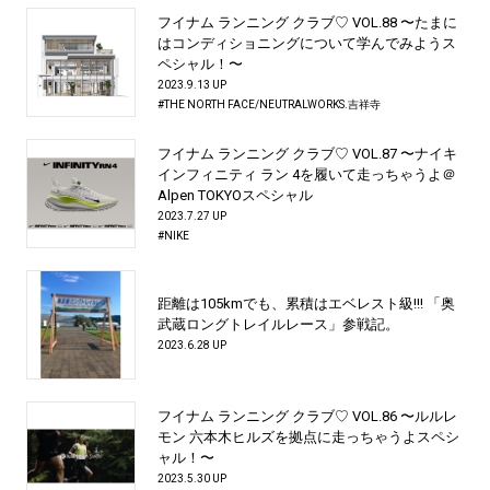
フイナム ランニング クラブ♡ VOL.88 〜たまに
はコンディショニングについて学んでみようス
ペシャル！〜
2023.9.13 UP
#THE NORTH FACE/NEUTRALWORKS.吉祥寺
フイナム ランニング クラブ♡ VOL.87 〜ナイキ
インフィニティ ラン 4を履いて走っちゃうよ＠
Alpen TOKYOスペシャル
2023.7.27 UP
#NIKE
距離は105kmでも、累積はエベレスト級!!! 「奥
武蔵ロングトレイルレース」参戦記。
2023.6.28 UP
フイナム ランニング クラブ♡ VOL.86 〜ルルレ
モン 六本木ヒルズを拠点に走っちゃうよスペシ
ャル！〜
2023.5.30 UP