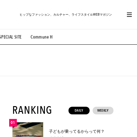
ヒップなファッション、カルチャー、ライフスタイルWEBマガジン
SPECIAL SITE
Commune H
#路地裏てぃーん。
#MONTHLY JOURNAL
OVIE
#LIFESTYLE
#SNEAKER
#OUTDOOR
RANKING
DAILY
WEEKLY
01
子どもが乗ってるからって何？