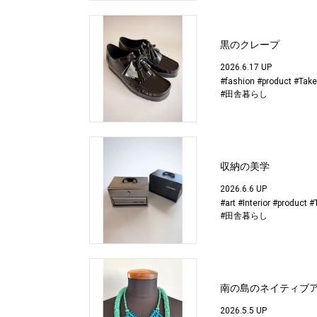
黒のクレープ
2026.6.17 UP
#fashion
#product
#Take
#田舎暮らし
収納の美学
2026.6.6 UP
#art
#Interior
#product
#
#田舎暮らし
南の島のネイティブ
2026.5.5 UP