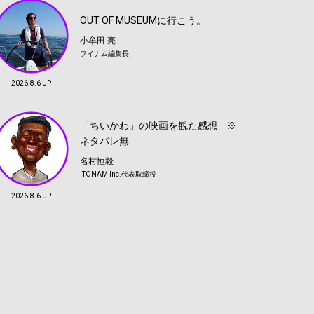
OUT OF MUSEUMに行こう。
小牟田 亮
フイナム編集長
2026.8.6 UP
「ちいかわ」の映画を観た感想 ※
ネタバレ無
名村恒毅
ITONAM Inc.代表取締役
2026.8.6 UP