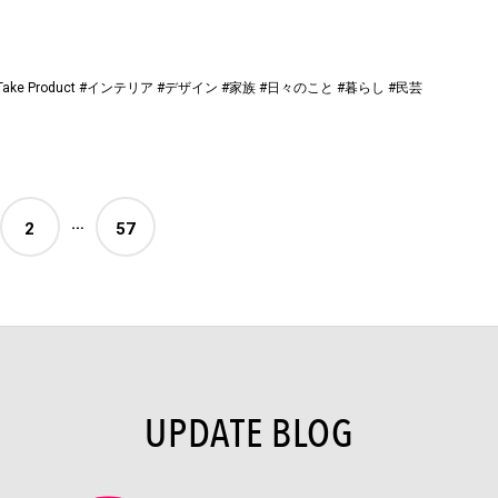
Take Product
#インテリア
#デザイン
#家族
#日々のこと
#暮らし
#民芸
…
2
57
UPDATE BLOG