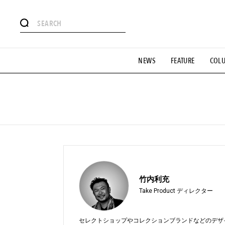
#注目のタグ
NEWS
FEATURE
COL
#SHOPPING ADDICT
#憧れの逸品
#ESSENTIAL DESIG
#GH 銘品の所以
#フイナムのYouTube
#Commune H
#SPORTS
#HANDSOME HANDBOOK
竹内利充
Take Product ディレクター
セレクトショップやコレクションブランドなどのデザ