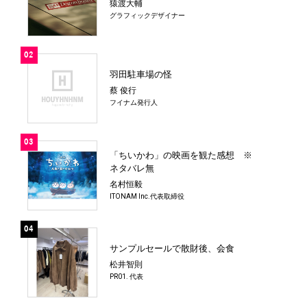
猿渡大輔
グラフィックデザイナー
02
羽田駐車場の怪
蔡 俊行
フイナム発行人
03
「ちいかわ」の映画を観た感想 ※
ネタバレ無
名村恒毅
ITONAM Inc.代表取締役
04
サンプルセールで散財後、会食
松井智則
PR01. 代表