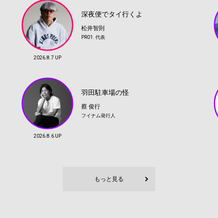
深夜便でタイ行くよ
松井智則
PR01. 代表
2026.8.7 UP
羽田駐車場の怪
蔡 俊行
フイナム発行人
2026.8.6 UP
もっと見る