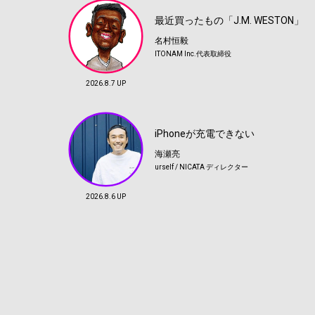
最近買ったもの「J.M. WESTON」
名村恒毅
ITONAM Inc.代表取締役
2026.8.7 UP
iPhoneが充電できない
海瀬亮
urself / NICATA ディレクター
2026.8.6 UP