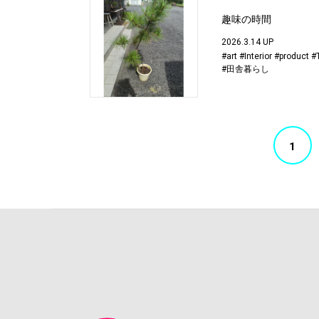
趣味の時間
2026.3.14 UP
#art
#Interior
#product
#
#田舎暮らし
1