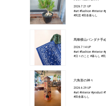
2026.7.21 UP
#art
#fashion
#Interior
#
#民芸
#田舎暮らし
馬喰横山バンダナ手
2026.7.14 UP
#art
#fashion
#Interior
#
#日々のこと
#暮らし
#民
六角形の神々
2026.6.29 UP
#art
#Interior
#product
#
#田舎暮らし