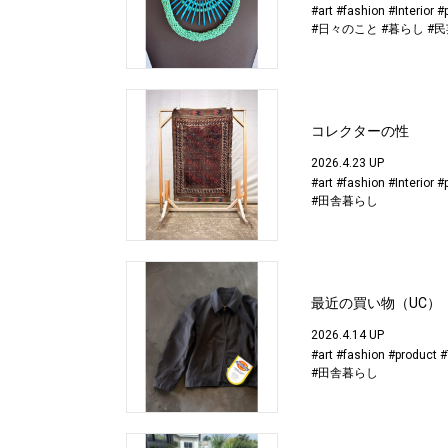
#art
#fashion
#Interior
#
#日々のこと
#暮らし
#民
コレクターの性
2026.4.23 UP
#art
#fashion
#Interior
#
#田舎暮らし
最近の買い物（UC）
2026.4.14 UP
#art
#fashion
#product
#
#田舎暮らし