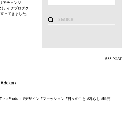
リアチェンジ。
t (テイクプロダク
目立ってきました。
565 POST
dakai）
Take Product
#デザイン
#ファッション
#日々のこと
#暮らし
#民芸