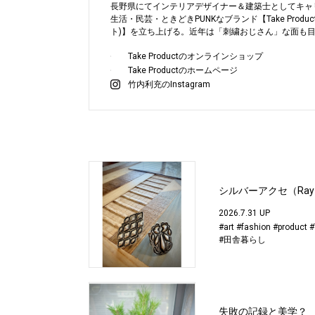
長野県にてインテリアデザイナー＆建築士としてキャ
生活・民芸・ときどきPUNKなブランド【Take Produc
ト)】を立ち上げる。近年は「刺繍おじさん」な面も
Take Productのオンラインショップ
Take Productのホームページ
竹内利充のInstagram
シルバーアクセ（Ray A
2026.7.31 UP
#art
#fashion
#product
#
#田舎暮らし
失敗の記録と美学？