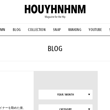
UMN
BLOG
COLLECTION
SNAP
RANKING
YOUTUBE
NS
#古着サミット
#NEW VINTAGE
#マイナーグッド図鑑
#FOCUS IT
#AH.H
#ととけん
#FASHION
#MUSIC
#M
BLOG
YEAR / MONTH
イナーを勤めた後、
CATEGORY