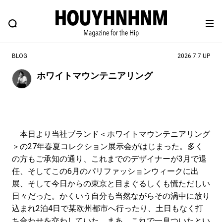
NEWS
FEATURE
BLOG
SNAP
Commune H
ヒップなファッション、カルチャー、ライフスタイルWEBマガジン
BLOG
2026.7.7 UP
ホワイトマウンテニアリング
#注目のタグ
#SHOPPING ADDICT
#憧れの逸品
#ESSENTIAL DESIGNS
#古着サミット
本日より当社ブランド＜ホワイトマウンテニアリング
#NEW VINTAGE
#マイナーグッド図鑑
＞の27年春夏コレクション展示会がはじまった。多く
#路地裏てぃーん。
#MONTHLY JOURNAL
の方もご承知の通り、これまでのデザイナーが3月で退
任、そしてこの6月のパリファッションウィークに出
#GH 銘品の所以
#フイナムのYouTube
展、そして今日からの東京と目まぐるしくも慌ただしい
#Commune H
#FOCUS IT
#AH.H
日々だった。かくいう自分も当然ながらその渦中に放り
#ととけん
#FASHION
#MUSIC
#MOVIE
込まれ2泊4日で某欧州都市へ行ったり、土日もなく打
ち合わせを交わしていた。まあ、これで一息ついたとい