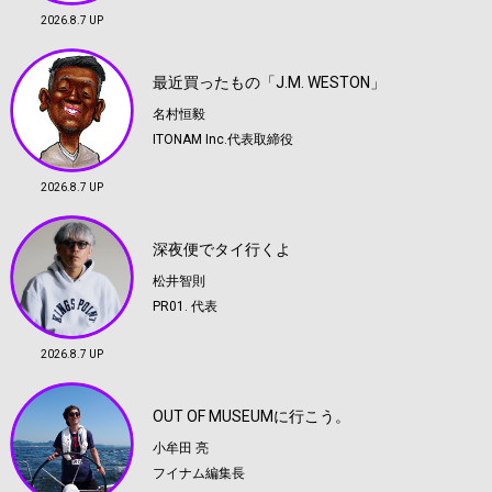
2026.8.7 UP
最近買ったもの「J.M. WESTON」
名村恒毅
ITONAM Inc.代表取締役
2026.8.7 UP
深夜便でタイ行くよ
松井智則
PR01. 代表
2026.8.7 UP
OUT OF MUSEUMに行こう。
小牟田 亮
フイナム編集長