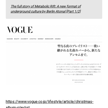
The full story of Metabolic Rift: A new format of
underground culture by Berlin Atonal [Part 1/2]
https://www.vogue.co.jp/lifestyle/article/christmas-
album-playlist