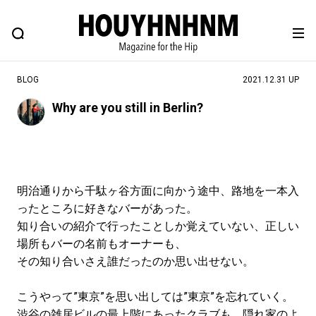
NEWS
FEATURE
BLOG
SNAP
Commune H
ヒップなファッション、カルチャー、ライフスタイルWEBマガジン
BLOG
2021.12.31 UP
Why are you still in Berlin?
#注目のタグ
#SHOPPING ADDICT
#憧れの逸品
#ESSENTIAL DESIGNS
#古着サミット
明治通りから千駄ヶ谷方面に向かう途中、路地を一本入
#NEW VINTAGE
#マイナーグッド図鑑
ったところに好きなバーがあった。
#路地裏てぃーん。
#MONTHLY JOURNAL
知り合いの紹介で行ったことしか覚えていない、正しい
場所もバーの名前もオーナーも、
#GH 銘品の所以
#フイナムのYouTube
その知り合いさえ誰だったのか思い出せない。
#Commune H
#FOCUS IT
#AH.H
#ととけん
#FASHION
#MUSIC
#MOVIE
こうやって”東京”を思い出しては”東京”を忘れていく。
渋谷の雑居ビルの最上階にあったクラブも、隠れ家のよ