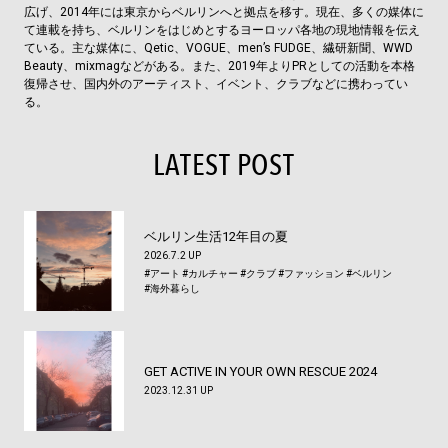
広げ、2014年には東京からベルリンへと拠点を移す。現在、多くの媒体に
て連載を持ち、ベルリンをはじめとするヨーロッパ各地の現地情報を伝え
ている。主な媒体に、Qetic、VOGUE、men’s FUDGE、繊研新聞、WWD
Beauty、mixmagなどがある。また、2019年よりPRとしての活動を本格
復帰させ、国内外のアーティスト、イベント、クラブなどに携わってい
る。
LATEST POST
ベルリン生活12年目の夏
2026.7.2 UP
#アート
#カルチャー
#クラブ
#ファッション
#ベルリン
#海外暮らし
GET ACTIVE IN YOUR OWN RESCUE 2024
2023.12.31 UP