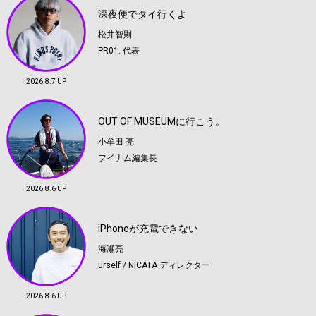
深夜便でタイ行くよ
松井智則
PR01. 代表
2026.8.7 UP
OUT OF MUSEUMに行こう。
小牟田 亮
フイナム編集長
2026.8.6 UP
iPhoneが充電できない
海瀬亮
urself / NICATA ディレクター
2026.8.6 UP