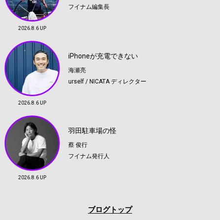
フイナム編集長
2026.8.6 UP
iPhoneが充電できない
海瀬亮
urself / NICATA ディレクター
2026.8.6 UP
羽田駐車場の怪
蔡 俊行
フイナム発行人
2026.8.6 UP
ブログトップ