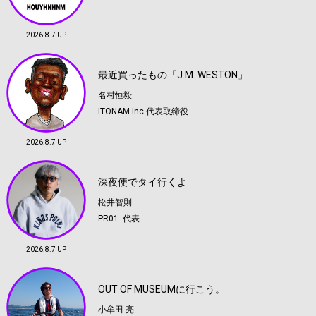
2026.8.7 UP
最近買ったもの「J.M. WESTON」
名村恒毅
ITONAM Inc.代表取締役
2026.8.7 UP
深夜便でタイ行くよ
松井智則
PR01. 代表
2026.8.7 UP
OUT OF MUSEUMに行こう。
小牟田 亮