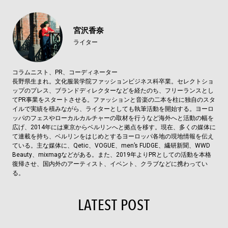
宮沢香奈
ライター
コラムニスト、PR、コーディネーター
長野県生まれ。文化服装学院ファッションビジネス科卒業。セレクトショ
ップのプレス、ブランドディレクターなどを経たのち、フリーランスとし
てPR事業をスタートさせる。ファッションと音楽の二本を柱に独自のスタ
イルで実績を積みながら、ライターとしても執筆活動を開始する。ヨーロ
ッパのフェスやローカルカルチャーの取材を行うなど海外へと活動の幅を
広げ、2014年には東京からベルリンへと拠点を移す。現在、多くの媒体に
て連載を持ち、ベルリンをはじめとするヨーロッパ各地の現地情報を伝え
ている。主な媒体に、Qetic、VOGUE、men’s FUDGE、繊研新聞、WWD
Beauty、mixmagなどがある。また、2019年よりPRとしての活動を本格
復帰させ、国内外のアーティスト、イベント、クラブなどに携わってい
る。
LATEST POST