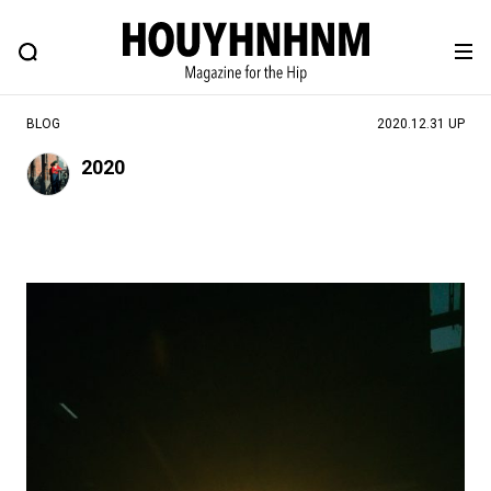
NEWS
FEATURE
BLOG
SNAP
Commune H
ヒップなファッション、カルチャー、ライフスタイルWEBマガジン
BLOG
2020.12.31 UP
2020
#注目のタグ
#SHOPPING ADDICT
#憧れの逸品
#ESSENTIAL DESIGNS
#古着サミット
#NEW VINTAGE
#マイナーグッド図鑑
#路地裏てぃーん。
#MONTHLY JOURNAL
#GH 銘品の所以
#フイナムのYouTube
#Commune H
#FOCUS IT
#AH.H
#ととけん
#FASHION
#MUSIC
#MOVIE