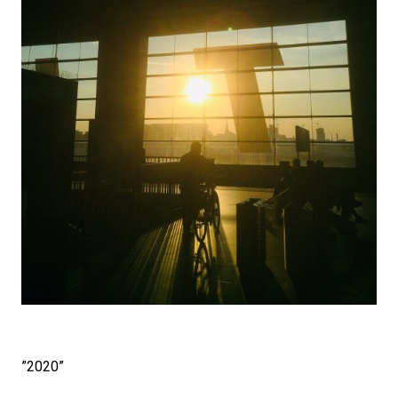
#LIFESTYLE
#SNEAKER
#OUTDOOR
#SPORTS
#HANDSOME HANDBOOK
”2020”