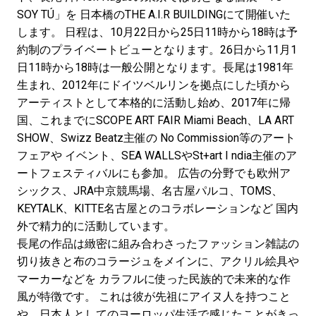
SOY TÚ」を 日本橋のTHE A.I.R BUILDINGにて開催いた
します。 日程は、10月22日から25日11時から18時は予
約制のプライベートビューとなります。26日から11月1
日11時から18時は一般公開となります。長尾は1981年
生まれ、2012年にドイツベルリンを拠点にした頃から
アーティストとして本格的に活動し始め、2017年に帰
国、これまでにSCOPE ART FAIR Miami Beach、LA ART
SHOW、Swizz Beatz主催の No Commission等のアート
フェアや イベント、SEA WALLSやSt+art I ndia主催のア
ートフェスティバルにも参加。 広告の分野でも欧州ア
シックス、JRA中京競馬場、名古屋パルコ、TOMS、
KEYTALK、KITTE名古屋とのコラボレーションなど 国内
外で精力的に活動しています。
長尾の作品は緻密に組み合わさったファッション雑誌の
切り抜きと布のコラージュをメインに、アクリル絵具や
マーカーなどを カラフルに使った民族的で未来的な作
風が特徴です。 これは彼が先祖にアイヌ人を持つこと
や、日本人としてのヨーロッパ生活で感じたことがきっ