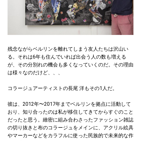
#LIFESTYLE
#SNEAKER
#OUTDOOR
#SPORTS
#HANDSOME HANDBOOK
残念ながらベルリンを離れてしまう友人たちは沢山い
る。それは6年も住んでいれば出会う人の数も増える
が、
その分別れの機会も多くなっていくのだ。その理由
は様々なのだけど、、、
コラージュアーティストの長尾 洋もその1人だ。
彼は、2012年〜2017年までベルリンを拠点に活動して
おり、知り合ったのは私が移住してきてからすぐのこと
だったと思う。緻密に組み合わさったファッション雑誌
の切り抜きと布のコラージュをメインに、アクリル絵具
やマーカーなどをカラフルに使った民族的で未来的な作