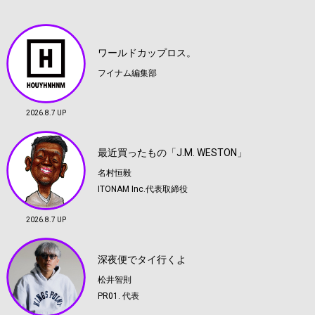
ワールドカップロス。
フイナム編集部
2026.8.7 UP
最近買ったもの「J.M. WESTON」
名村恒毅
ITONAM Inc.代表取締役
2026.8.7 UP
深夜便でタイ行くよ
松井智則
PR01. 代表