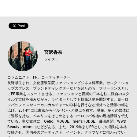
宮沢香奈
ライター
コラムニスト、PR、コーディネーター
長野県生まれ。文化服装学院ファッションビジネス科卒業。セレクトショ
ップのプレス、ブランドディレクターなどを経たのち、フリーランスとし
てPR事業をスタートさせる。ファッションと音楽の二本を柱に独自のスタ
イルで実績を積みながら、ライターとしても執筆活動を開始する。ヨーロ
ッパのフェスやローカルカルチャーの取材を行うなど海外へと活動の幅を
広げ、2014年には東京からベルリンへと拠点を移す。現在、多くの媒体に
て連載を持ち、ベルリンをはじめとするヨーロッパ各地の現地情報を伝え
ている。主な媒体に、Qetic、VOGUE、men’s FUDGE、繊研新聞、WWD
Beauty、mixmagなどがある。また、2019年よりPRとしての活動を本格
復帰させ、国内外のアーティスト、イベント、クラブなどに携わってい