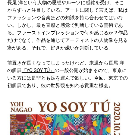
長尾 洋という人物の思想やルーツに感銘を受け、そこ
からずっと
注目している。アートに関して言えば、私は
ファッションや音楽ほどの知識を持ち合わせてはいな
い。しかし、最も
直感と感覚で判断している芸術であ
る。ファーストインプレッションで何を感じるか？作品
だけでなく、作品を通じてアーティストの人物像を見る
癖がある。それで、好きか嫌いか判断している。
前置きが長くなってしまったけれど、来週から長尾 洋
の個展
『YO SOY TÚ』
の一般公開が始まるので、東京に
いる方には是非とも足を運んで欲しい。今回、東京での
初個展であり、彼の世界観を知れる貴重な機会。