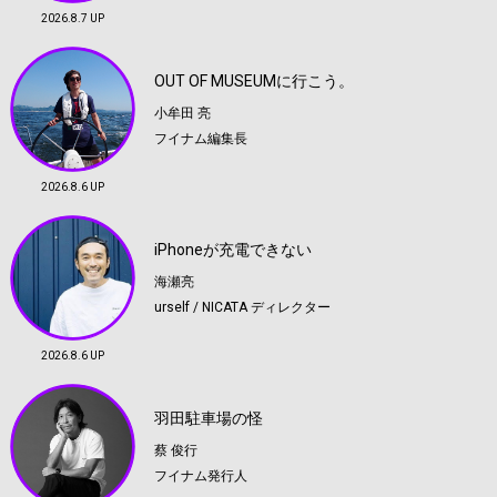
2026.8.7 UP
OUT OF MUSEUMに行こう。
小牟田 亮
フイナム編集長
2026.8.6 UP
iPhoneが充電できない
海瀬亮
urself / NICATA ディレクター
2026.8.6 UP
羽田駐車場の怪
蔡 俊行
フイナム発行人