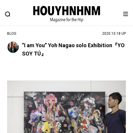
NEWS
FEATURE
BLOG
SNAP
Commune H
ヒップなファッション、カルチャー、ライフスタイルWEBマガジン
BLOG
2020.10.18 UP
”I am You” Yoh Nagao solo Exhibition『YO
SOY TÚ』
#注目のタグ
#SHOPPING ADDICT
#憧れの逸品
#ESSENTIAL DESIGNS
#古着サミット
#NEW VINTAGE
#マイナーグッド図鑑
#路地裏てぃーん。
#MONTHLY JOURNAL
#GH 銘品の所以
#フイナムのYouTube
#Commune H
#FOCUS IT
#AH.H
#ととけん
#FASHION
#MUSIC
#MOVIE