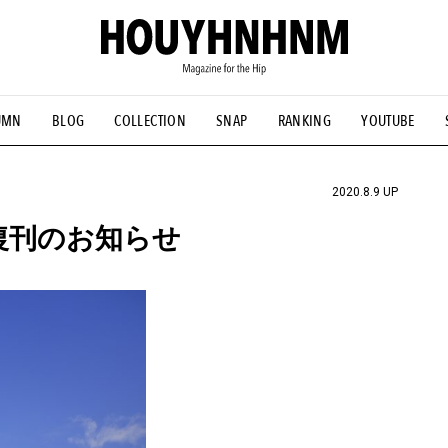
UMN
BLOG
COLLECTION
SNAP
RANKING
YOUTUBE
NS
#古着サミット
#NEW VINTAGE
#マイナーグッド図鑑
#FOCUS IT
#AH.H
#ととけん
#FASHION
#MUSIC
#M
2020.8.9 UP
N復刊のお知らせ