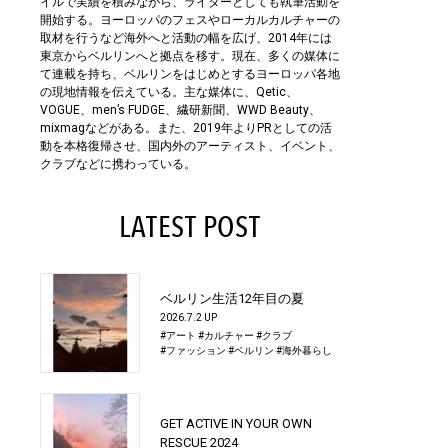
イルで実績を積みながら、ライターとしても執筆活動を
開始する。ヨーロッパのフェスやローカルカルチャーの
取材を行うなど海外へと活動の幅を広げ、2014年には
東京からベルリンへと拠点を移す。現在、多くの媒体に
て連載を持ち、ベルリンをはじめとするヨーロッパ各地
の現地情報を伝えている。主な媒体に、Qetic、
VOGUE、men’s FUDGE、繊研新聞、WWD Beauty、
mixmagなどがある。また、2019年よりPRとしての活
動を本格復帰させ、国内外のアーティスト、イベント、
クラブなどに携わっている。
LATEST POST
ベルリン生活12年目の夏
2026.7.2 UP
#アート
#カルチャー
#クラブ
#ファッション
#ベルリン
#海外暮らし
GET ACTIVE IN YOUR OWN
RESCUE 2024