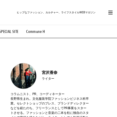
ヒップなファッション、カルチャー、ライフスタイルWEBマガジン
SPECIAL SITE
Commune H
#路地裏てぃーん。
#MONTHLY JOURNAL
OVIE
#LIFESTYLE
#SNEAKER
#OUTDOOR
宮沢香奈
ライター
コラムニスト、PR、コーディネーター
長野県生まれ。文化服装学院ファッションビジネス科卒
業。セレクトショップのプレス、ブランドディレクター
などを経たのち、フリーランスとしてPR事業をスター
トさせる。ファッションと音楽の二本を柱に独自のスタ