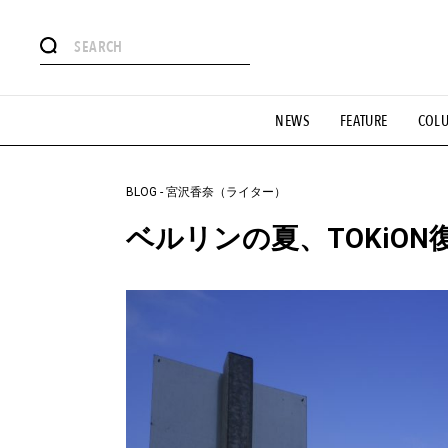
#注目のタグ
NEWS
FEATURE
COL
#SHOPPING ADDICT
#憧れの逸品
#ESSENTIAL DESIG
#GH 銘品の所以
#フイナムのYouTube
#Commune H
#SPORTS
#HANDSOME HANDBOOK
BLOG
-
宮沢香奈（ライター）
ベルリンの夏、TOKiO