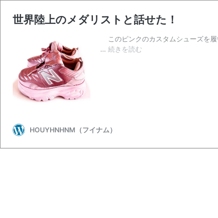
世界陸上のメダリストと話せた！
このピンクのカスタムシューズを履い
世
…
続きを読む
界
陸
上
の
メ
ダ
リ
HOUYHNHNM（フイナム）
ス
ト
と
話
せ
た！