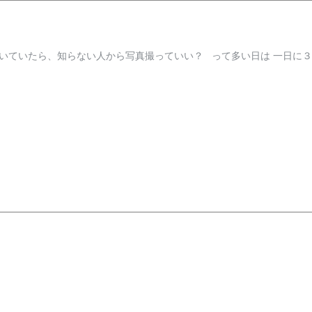
ていたら、知らない人から写真撮っていい？ って多い日は 一日に３