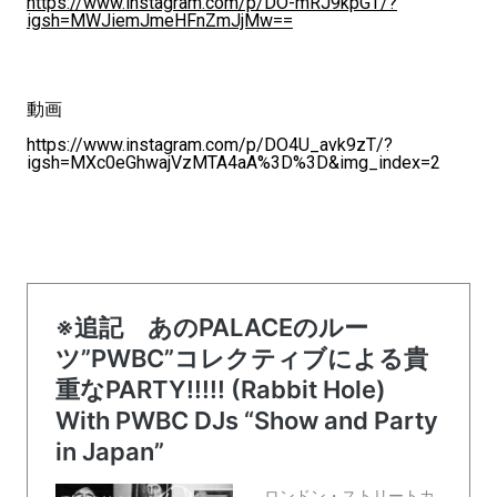
https://www.instagram.com/p/DO-mRJ9kpGT/?
igsh=MWJiemJmeHFnZmJjMw==
動画
https://www.instagram.com/p/DO4U_avk9zT/?
igsh=MXc0eGhwajVzMTA4aA%3D%3D&img_index=2