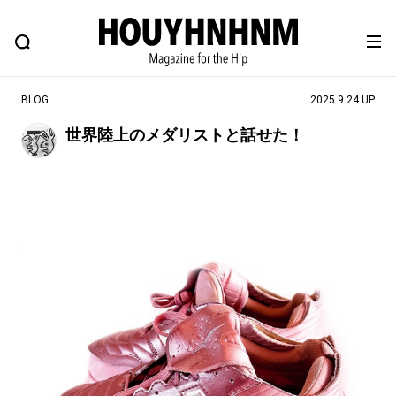
NEWS
FEATURE
BLOG
SNAP
Commune H
ヒップなファッション、カルチャー、ライフスタイルWEBマガジン
BLOG
2025.9.24 UP
世界陸上のメダリストと話せた！
#注目のタグ
#SHOPPING ADDICT
#憧れの逸品
#ESSENTIAL DESIGNS
#古着サミット
#NEW VINTAGE
#マイナーグッド図鑑
#路地裏てぃーん。
#MONTHLY JOURNAL
#GH 銘品の所以
#フイナムのYouTube
#Commune H
#FOCUS IT
#AH.H
#ととけん
#FASHION
#MUSIC
#MOVIE