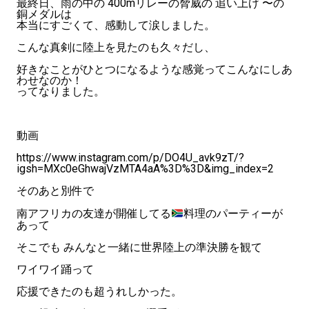
最終日、雨の中の 400mリレーの脅威の 追い上げ 〜の
銅メダルは
本当にすごくて、感動して涙しました。
こんな真剣に陸上を見たのも久々だし、
好きなことがひとつになるような感覚ってこんなにしあ
わせなのか！
ってなりました。
動画
https://www.instagram.com/p/DO4U_avk9zT/?
igsh=MXc0eGhwajVzMTA4aA%3D%3D&img_index=2
そのあと別件で
南アフリカの友達が開催してる
料理のパーティーが
あって
そこでも みんなと一緒に世界陸上の準決勝を観て
ワイワイ踊って
応援できたのも超うれしかった。