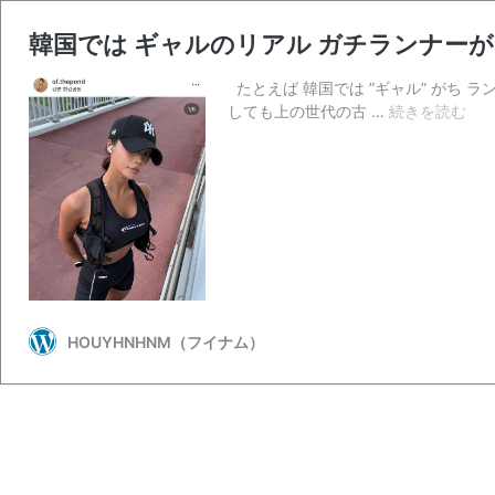
韓国では ギャルのリアル ガチランナーが
たとえば 韓国では ”ギャル” がち 
韓
しても上の世代の古 …
続きを読む
国
で
は
ギ
ャ
ル
の
リ
ア
HOUYHNHNM（フイナム）
ル
ガ
チ
ラ
ン
ナ
ー