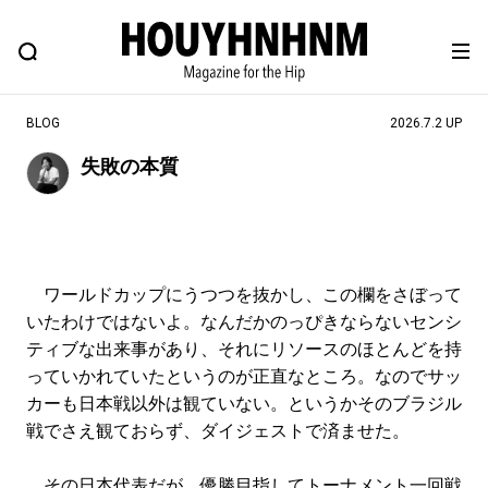
NEWS
FEATURE
BLOG
SNAP
Commune H
ヒップなファッション、カルチャー、ライフスタイルWEBマガジン
BLOG
2026.7.2 UP
失敗の本質
#注目のタグ
#SHOPPING ADDICT
#憧れの逸品
#ESSENTIAL DESIGNS
#古着サミット
ワールドカップにうつつを抜かし、この欄をさぼって
#NEW VINTAGE
#マイナーグッド図鑑
いたわけではないよ。なんだかのっぴきならないセンシ
#路地裏てぃーん。
#MONTHLY JOURNAL
ティブな出来事があり、それにリソースのほとんどを持
っていかれていたというのが正直なところ。なのでサッ
#GH 銘品の所以
#フイナムのYouTube
カーも日本戦以外は観ていない。というかそのブラジル
#Commune H
#FOCUS IT
#AH.H
戦でさえ観ておらず、ダイジェストで済ませた。
#ととけん
#FASHION
#MUSIC
#MOVIE
その日本代表だが、優勝目指してトーナメント一回戦