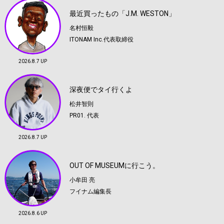
最近買ったもの「J.M. WESTON」
名村恒毅
ITONAM Inc.代表取締役
2026.8.7 UP
深夜便でタイ行くよ
松井智則
PR01. 代表
2026.8.7 UP
OUT OF MUSEUMに行こう。
小牟田 亮
フイナム編集長
2026.8.6 UP