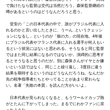
#LIFESTYLE
#SNEAKER
#OUTDOOR
で負けたなら監督は交代は当然だろう。森保監督継続の
#SPORTS
#HANDSOME HANDBOOK
噂があるというのはどうなんだろうと思う。
堂安の「この日本代表の中で、誰がブラジル代表に入
れるのかと言い出したときに、うーん…というクェッシ
ョンになるし」というのが「個の力」の現在地。4年後
にブラジル代表やフランス代表に入れる選手が何人もい
るという状況にはないと思われる。そうなると同じ監督
ではまた同じ結果になるのではないか。演繹的に思考す
るとそうなると思うのだが。別に森保さんがイヤとか嫌
いという話ではなく、同じこと繰り返し、3度目に違う
結果を期待するというのはどうなんだろうね。なんだか
先の戦争指導者たちとやってることがあまり変わらな
い。名著「失敗の本質」を読んだ方がいいよ。
日本代表が見られなくなると、もうワールドカップ熱
がとたんに下がってしまった。まるでにわかファンに戻
ったような。