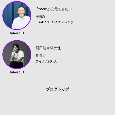
iPhoneが充電できない
海瀬亮
urself / NICATA ディレクター
2026.8.6 UP
羽田駐車場の怪
蔡 俊行
フイナム発行人
2026.8.6 UP
ブログトップ