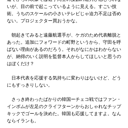
#LIFESTYLE
#SNEAKER
#OUTDOOR
いが、目の前で起こっているように見える。すごい技
#SPORTS
#HANDSOME HANDBOOK
術。うちのスケールの小さいテレビじゃ迫力不足は否め
ない。プロジェクター買おうかな。
朝起きてみると遠藤航選手が、ケガのため代表離脱と
あった。追加にフォワードの町野というから、守田を呼
ばない理由があるのだろう。それがなにかはわからない
が、納得のいく説明を監督本人からしてほしいと思うの
はぼくだけ？
日本代表を応援する気持ちに変わりはないけど、どう
にもすっきりしない。
さっき終わったばかりの韓国ーチェコ戦ではファン・
インボムが左足のクライフターンからおしゃれなチップ
キックでゴールを決めた。韓国も応援してますよ。なん
ならイランも。