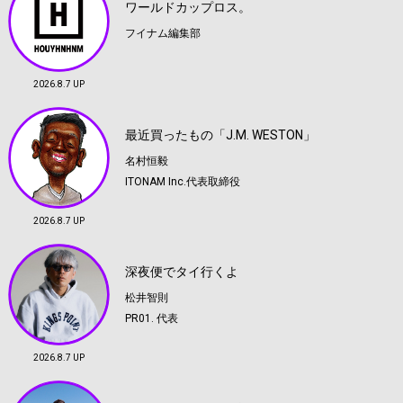
ワールドカップロス。
フイナム編集部
2026.8.7 UP
最近買ったもの「J.M. WESTON」
名村恒毅
ITONAM Inc.代表取締役
2026.8.7 UP
深夜便でタイ行くよ
松井智則
PR01. 代表
2026.8.7 UP