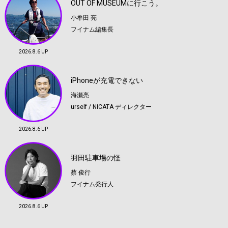
OUT OF MUSEUMに行こう。
小牟田 亮
フイナム編集長
2026.8.6 UP
iPhoneが充電できない
海瀬亮
urself / NICATA ディレクター
2026.8.6 UP
羽田駐車場の怪
蔡 俊行
フイナム発行人
2026.8.6 UP