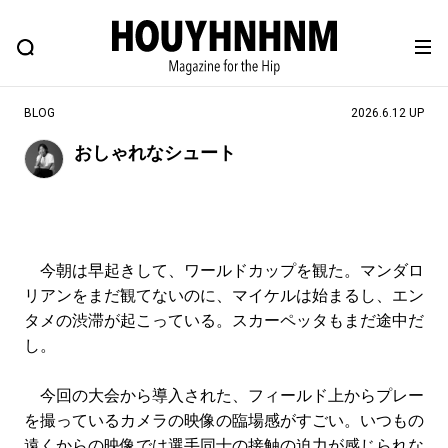
NEWS
FEATURE
BLOG
SNAP
Commune H
ヒップなファッション、カルチャー、ライフスタイルWEBマガジン
BLOG
2026.6.12 UP
おしゃれなシュート
#注目のタグ
#SHOPPING ADDICT
#憧れの逸品
#ESSENTIAL DESIGNS
#古着サミット
今朝は早起きして、ワールドカップを観た。マンダロ
#NEW VINTAGE
#マイナーグッド図鑑
リアンをまだ観てないのに、マイケルは始まるし、エン
#路地裏てぃーん。
#MONTHLY JOURNAL
タメの渋滞が起こっている。スカーペッタもまだ途中だ
し。
#GH 銘品の所以
#フイナムのYouTube
#Commune H
#FOCUS IT
#AH.H
今回の大会から導入された、フィールド上からプレー
#ととけん
#FASHION
#MUSIC
#MOVIE
を撮っているカメラの映像の臨場感がすごい。いつもの
遠くからの映像では選手同士の接触の迫力が感じられな