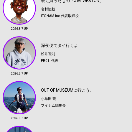
最近買ったもの「J.M. WESTON」
名村恒毅
ITONAM Inc.代表取締役
2026.8.7 UP
深夜便でタイ行くよ
松井智則
PR01. 代表
2026.8.7 UP
OUT OF MUSEUMに行こう。
小牟田 亮
フイナム編集長
2026.8.6 UP