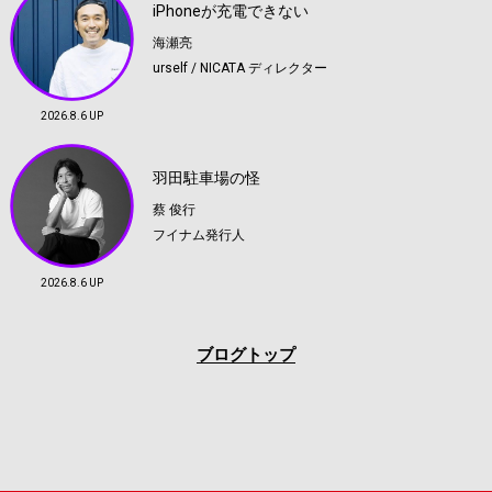
iPhoneが充電できない
海瀬亮
urself / NICATA ディレクター
2026.8.6 UP
羽田駐車場の怪
蔡 俊行
フイナム発行人
2026.8.6 UP
ブログトップ