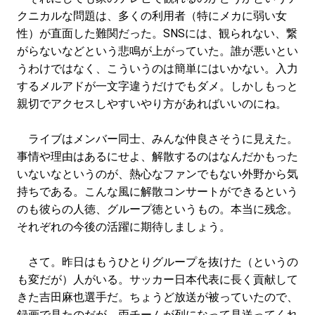
#LIFESTYLE
#SNEAKER
#OUTDOOR
クニカルな問題は、多くの利用者（特にメカに弱い女
#SPORTS
#HANDSOME HANDBOOK
性）が直面した難関だった。SNSには、観られない、繋
がらないなどという悲鳴が上がっていた。誰が悪いとい
うわけではなく、こういうのは簡単にはいかない。入力
するメルアドが一文字違うだけでもダメ。しかしもっと
親切でアクセスしやすいやり方があればいいのにね。
ライブはメンバー同士、みんな仲良さそうに見えた。
事情や理由はあるにせよ、解散するのはなんだかもった
いないなというのが、熱心なファンでもない外野から気
持ちである。こんな風に解散コンサートができるという
のも彼らの人徳、グループ徳というもの。本当に残念。
それぞれの今後の活躍に期待しましょう。
さて。昨日はもうひとりグループを抜けた（というの
も変だが）人がいる。サッカー日本代表に長く貢献して
きた吉田麻也選手だ。ちょうど放送が被っていたので、
録画で見たのだが、両チームが列になって見送ってくれ