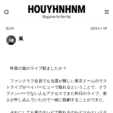
NEWS
FEATURE
BLOG
SNAP
Commune H
ヒップなファッション、カルチャー、ライフスタイルWEBマガジン
BLOG
2026.6.1 UP
嵐
#注目のタグ
#SHOPPING ADDICT
#憧れの逸品
#ESSENTIAL DESIGNS
#古着サミット
昨夜の嵐のライブ観ましたか？
#NEW VINTAGE
#マイナーグッド図鑑
#路地裏てぃーん。
#MONTHLY JOURNAL
ファンクラブ会員でも当選が難しい東京ドームのラス
トライブがペイパービューで観れるということで、クラ
#GH 銘品の所以
#フイナムのYouTube
ブメンバーでない人もアクセスできた昨日のライブ。家
#Commune H
#FOCUS IT
#AH.H
人が申し込んでいたので一緒に観劇することができた。
#ととけん
#FASHION
#MUSIC
#MOVIE
それにしても家のテレビで観れるのかどうかというテ