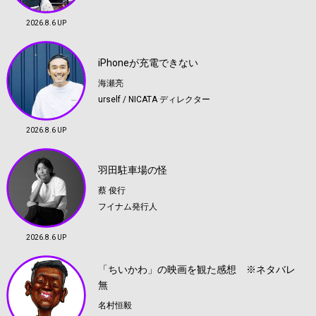
2026.8.6 UP
iPhoneが充電できない
海瀬亮
urself / NICATA ディレクター
2026.8.6 UP
羽田駐車場の怪
蔡 俊行
フイナム発行人
2026.8.6 UP
「ちいかわ」の映画を観た感想 ※ネタバレ
無
名村恒毅