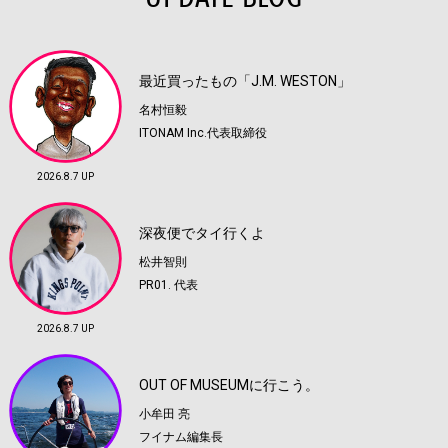
最近買ったもの「J.M. WESTON」
名村恒毅
ITONAM Inc.代表取締役
2026.8.7 UP
深夜便でタイ行くよ
松井智則
PR01. 代表
2026.8.7 UP
OUT OF MUSEUMに行こう。
小牟田 亮
フイナム編集長