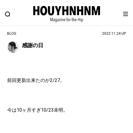
NEWS
FEATURE
BLOG
SNAP
Commune H
ヒップなファッション、カルチャー、ライフスタイルWEBマガジン
BLOG
2022.11.24 UP
感謝の日
#注目のタグ
#SHOPPING ADDICT
#憧れの逸品
#ESSENTIAL DESIGNS
#古着サミット
前回更新出来たのが2/27。
#NEW VINTAGE
#マイナーグッド図鑑
#路地裏てぃーん。
#MONTHLY JOURNAL
#GH 銘品の所以
#フイナムのYouTube
今は10ヶ月すぎ10/23未明。
#Commune H
#FOCUS IT
#AH.H
#ととけん
#FASHION
#MUSIC
#MOVIE