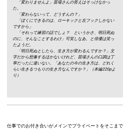
「変わりませんよ」苗場さんの答えはそっけなかっ
た。
「変わらないって、どうすんの？」
「ぼくにできるのは、ローキックと左フックしかない
ですから」
「それって練習の話でしょ？ というかさ、明日死ぬ
のに、そんなことするわけ」可笑しなあ、と俳優は笑っ
たようだ。
「明日死ぬとしたら、生き方が変わるんですか？」文
字だから想像するほかないけれど、苗場さんの口調は丁
寧だったに違いない。「あなたの今の生き方は、どれく
らい生きるつもりの生き方なんですか？」（本編220pよ
り）
仕事でのお付き合いがメインでプライベートをそこまで