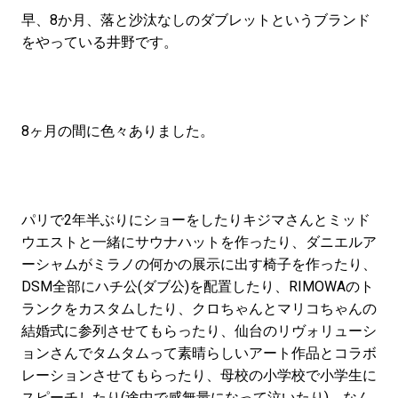
#LIFESTYLE
#SNEAKER
#OUTDOOR
早、8か月、落と沙汰なしのダブレットというブランド
#SPORTS
#HANDSOME HANDBOOK
をやっている井野です。
8ヶ月の間に色々ありました。
パリで2年半ぶりにショーをしたりキジマさんとミッド
ウエストと一緒にサウナハットを作ったり、ダニエルア
ーシャムがミラノの何かの展示に出す椅子を作ったり、
DSM全部にハチ公(ダブ公)を配置したり、RIMOWAのト
ランクをカスタムしたり、クロちゃんとマリコちゃんの
結婚式に参列させてもらったり、仙台のリヴォリューシ
ョンさんでタムタムって素晴らしいアート作品とコラボ
レーションさせてもらったり、母校の小学校で小学生に
スピーチしたり(途中で感無量になって泣いたり)、なん