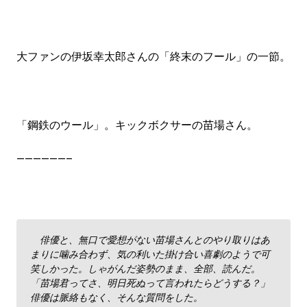
大ファンの伊坂幸太郎さんの「終末のフール」の一節。
「鋼鉄のウール」。キックボクサーの苗場さん。
——————–
俳優と、無口で愛想がない苗場さんとのやり取りはあ
まりに噛み合わず、気の利いた掛け合い喜劇のようで可
笑しかった。しゃがんだ姿勢のまま、全部、読んだ。
「苗場君ってさ、明日死ぬって言われたらどうする？」
俳優は脈絡もなく、そんな質問をした。