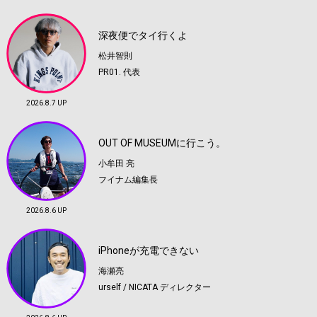
深夜便でタイ行くよ
松井智則
PR01. 代表
2026.8.7 UP
OUT OF MUSEUMに行こう。
小牟田 亮
フイナム編集長
2026.8.6 UP
iPhoneが充電できない
海瀬亮
urself / NICATA ディレクター