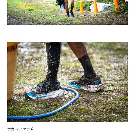
ホカ マファテ X