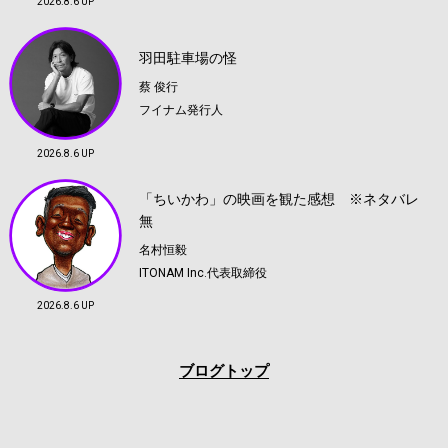
2026.8.6 UP
羽田駐車場の怪
蔡 俊行
フイナム発行人
2026.8.6 UP
「ちいかわ」の映画を観た感想 ※ネタバレ
無
名村恒毅
ITONAM Inc.代表取締役
2026.8.6 UP
ブログトップ