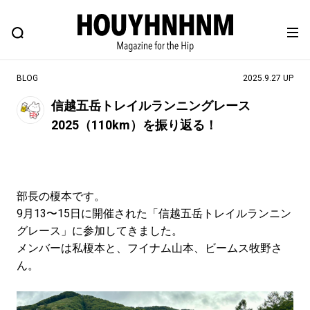
NEWS
FEATURE
BLOG
SNAP
Commune H
ヒップなファッション、カルチャー、ライフスタイルWEBマガジン
BLOG
2025.9.27 UP
信越五岳トレイルランニングレース
2025（110km）を振り返る！
#注目のタグ
#SHOPPING ADDICT
#憧れの逸品
#ESSENTIAL DESIGNS
#古着サミット
部長の榎本です。
#NEW VINTAGE
#マイナーグッド図鑑
9月13〜15日に開催された「信越五岳トレイルランニン
#路地裏てぃーん。
#MONTHLY JOURNAL
グレース」に参加してきました。
#GH 銘品の所以
#フイナムのYouTube
メンバーは私榎本と、フイナム山本、ビームス牧野さ
ん。
#Commune H
#FOCUS IT
#AH.H
#ととけん
#FASHION
#MUSIC
#MOVIE