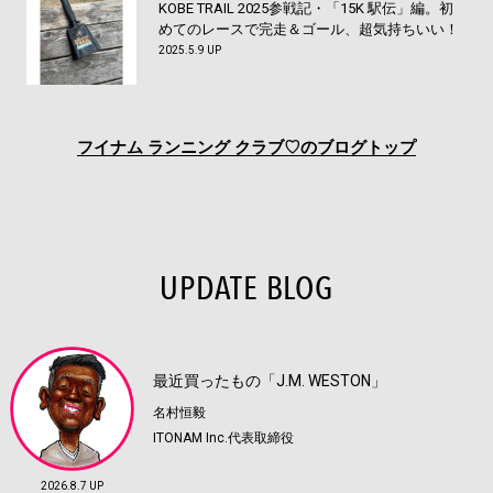
KOBE TRAIL 2025参戦記・「15K 駅伝」編。初
めてのレースで完走＆ゴール、超気持ちいい！
2025.5.9 UP
フイナム
ランニング クラブ♡のブログトップ
UPDATE BLOG
最近買ったもの「J.M. WESTON」
名村恒毅
ITONAM Inc.代表取締役
2026.8.7 UP