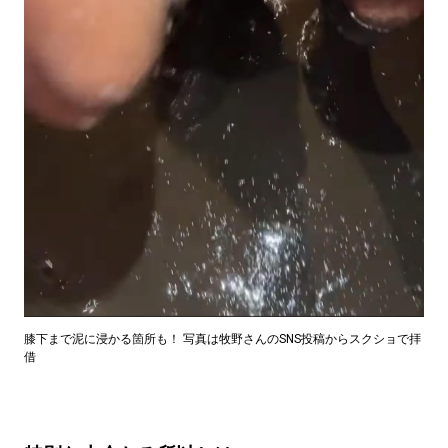
膝下まで泥に浸かる箇所も！ 写真は牧野さんのSNS投稿からスクショで拝
借