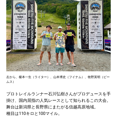
#LIFESTYLE
#SNEAKER
#OUTDOOR
#SPORTS
#HANDSOME HANDBOOK
左から、榎本一生（ライター）、山本博史（フイナム）、牧野英明（ビー
ムス）
プロトレイルランナー石川弘樹さんがプロデュースを手
掛け、国内屈指の人気レースとして知られるこの大会。
舞台は新潟県と長野県にまたがる信越高原地域。
種目は110キロと100マイル。