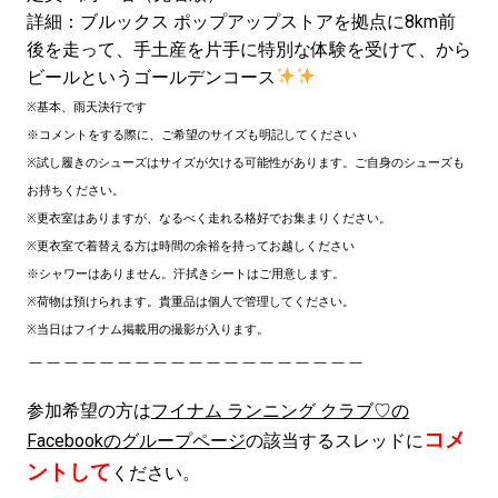
詳細：ブルックス ポップアップストアを拠点に8km前
後を走って、手土産を片手に特別な体験を受けて、から
ビールというゴールデンコース
※基本、雨天決行です
※コメントをする際に、ご希望のサイズも明記してください
※試し履きのシューズはサイズが欠ける可能性があります。ご自身のシューズも
お持ちください。
※更衣室はありますが、なるべく走れる格好でお集まりください。
※
更衣室で着替える方は時間の余裕を持ってお越しください
※シャワーはありません。汗拭きシートはご用意します。
※荷物は預けられます。貴重品は個人で管理してください。
※当日はフイナム掲載用の撮影が入ります。
＿＿＿＿＿＿＿＿＿＿＿＿＿＿＿＿＿＿＿
参加希望の方は
フイナム ランニング クラブ♡の
コメ
Facebookのグループページ
の該当するスレッドに
ントして
ください。