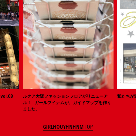
ol.08
ルクア大阪ファッションフロアがリニューア
私たちが
ル！ ガールフイナムが、ガイドマップを作り
ました。
GIRLHOUYHNHNM
TOP