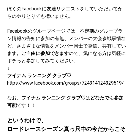
ぼくのFacebook
に友達リクエストをしていただいてか
らのやりとりでも構いません。
Facebookのグループページ
では、不定期のグループラ
ン情報の告知に参加の有無、メンバーの大会参戦事情な
ど、さまざまな情報をメンバー同士で発信、共有してい
ます。
ご自由に参加できます
ので、気になる方は気軽に
ポチっと参加してみてください。
↓
フイナム ランニング クラブ♡
https://www.facebook.com/groups/724314124329519/
なお、
フイナム ランニング クラブ♡
は
どなたでも参加
可能
です！！
というわけで、
ロードレースシーズン真っ只中の今だからこそ