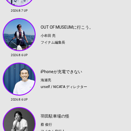
2026.8.7 UP
OUT OF MUSEUMに行こう。
小牟田 亮
フイナム編集長
2026.8.6 UP
iPhoneが充電できない
海瀬亮
urself / NICATA ディレクター
2026.8.6 UP
羽田駐車場の怪
蔡 俊行