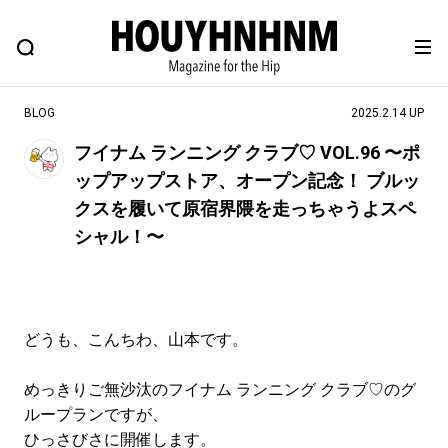
NEWS
FEATURE
BLOG
SNAP
Commune H
ヒップなファッション、カルチャー、ライフスタイルWEBマガジン
BLOG
2025.2.14 UP
フイナム ランニング クラブ♡ VOL.96 〜ポ
ップアップストア、オープン記念！ ブルッ
#注目のタグ
クスを履いて原宿界隈を走っちゃうよスペ
#SHOPPING ADDICT
#憧れの逸品
シャル！〜
#ESSENTIAL DESIGNS
#古着サミット
#NEW VINTAGE
#マイナーグッド図鑑
#路地裏てぃーん。
#MONTHLY JOURNAL
どうも、こんちわ、山本です。
#GH 銘品の所以
#フイナムのYouTube
#Commune H
#FOCUS IT
#AH.H
めっきりご無沙汰のフイナム ランニング クラブ♡のグ
ループランですが、
#ととけん
#FASHION
#MUSIC
#MOVIE
ひっさびさに開催します。