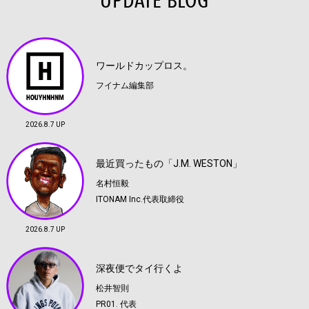
UPDATE BLOG
ワールドカップロス。
フイナム編集部
2026.8.7 UP
最近買ったもの「J.M. WESTON」
名村恒毅
ITONAM Inc.代表取締役
2026.8.7 UP
深夜便でタイ行くよ
松井智則
PR01. 代表