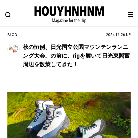
NEWS
FEATURE
BLOG
SNAP
Commune H
ヒップなファッション、カルチャー、ライフスタイルWEBマガジン
BLOG
2024.11.26 UP
秋の恒例、日光国立公園マウンテンランニ
ング大会。の前に、rigを履いて日光東照宮
#注目のタグ
周辺を散策してきた！
#SHOPPING ADDICT
#憧れの逸品
#ESSENTIAL DESIGNS
#古着サミット
#NEW VINTAGE
#マイナーグッド図鑑
#路地裏てぃーん。
#MONTHLY JOURNAL
#GH 銘品の所以
#フイナムのYouTube
#Commune H
#FOCUS IT
#AH.H
#ととけん
#FASHION
#MUSIC
#MOVIE