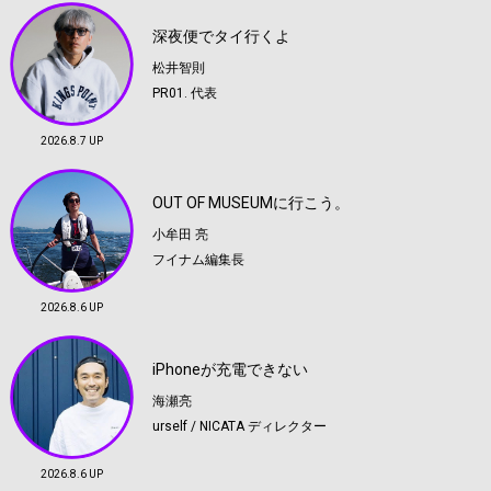
深夜便でタイ行くよ
松井智則
PR01. 代表
2026.8.7 UP
OUT OF MUSEUMに行こう。
小牟田 亮
フイナム編集長
2026.8.6 UP
iPhoneが充電できない
海瀬亮
urself / NICATA ディレクター
2026.8.6 UP