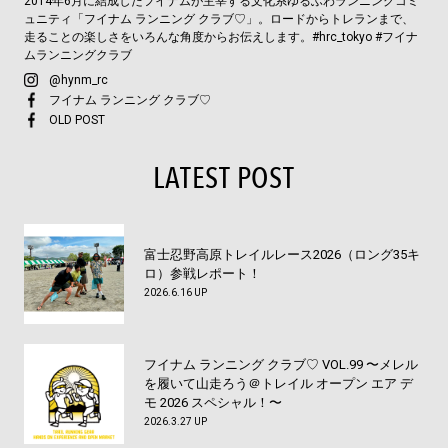
2014年6月に結成したフイナムが主宰する文化系ゆるふわランニングコミ
ュニティ「フイナム ランニング クラブ♡」。ロードからトレランまで、
走ることの楽しさをいろんな角度からお伝えします。#hrc_tokyo #フイナ
ムランニングクラブ
@hynm_rc
フイナム ランニング クラブ♡
OLD POST
LATEST POST
富士忍野高原トレイルレース2026（ロング35キ
ロ）参戦レポート！
2026.6.16 UP
フイナム ランニング クラブ♡ VOL.99 〜メレル
を履いて山走ろう＠トレイル オープン エア デ
モ 2026 スペシャル！〜
2026.3.27 UP