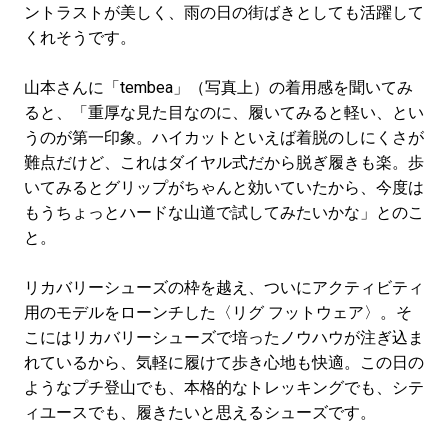
ントラストが美しく、雨の日の街ばきとしても活躍して
くれそうです。
山本さんに「tembea」（写真上）の着用感を聞いてみ
ると、「重厚な見た目なのに、履いてみると軽い、とい
うのが第一印象。ハイカットといえば着脱のしにくさが
難点だけど、これはダイヤル式だから脱ぎ履きも楽。歩
いてみるとグリップがちゃんと効いていたから、今度は
もうちょっとハードな山道で試してみたいかな」とのこ
と。
リカバリーシューズの枠を越え、ついにアクティビティ
用のモデルをローンチした〈リグ フットウェア〉。そ
こにはリカバリーシューズで培ったノウハウが注ぎ込ま
れているから、気軽に履けて歩き心地も快適。この日の
ようなプチ登山でも、本格的なトレッキングでも、シテ
ィユースでも、履きたいと思えるシューズです。