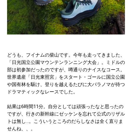
#LIFESTYLE
#SNEAKER
#OUTDOOR
#SPORTS
#HANDSOME HANDBOOK
どうも、フイナムの柴山です。今年も走ってきました、
「日光国立公園マウンテンランニング大会」。ミドルの
部は初参加だったのですが、噂通りのナイスなコース。
世界遺産「日光東照宮」をスタート・ゴールに国立公園
や国有林を駆け、登りを越えるたびに大パラノマが待つ
ドラマティックなレースでした。
結果は6時間11分。自分としては頑張ったなと思ったの
ですが、行きの新幹線にゼッケンを忘れて公式のリザル
トは無し…。こういうところのだらしなさは全く直りま
せんね、、。