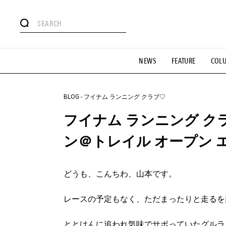
#注目のタグ
NEWS
FEATURE
COL
#SHOPPING ADDICT
#憧れの逸品
#ESSENTIAL DESIG
#GH 銘品の所以
#フイナムのYouTube
#Commune H
#SPORTS
#HANDSOME HANDBOOK
BLOG
-
フイナム ランニング クラブ♡
フイナム ランニング クラ
ン＠トレイル オープン エ
どうも、こんちわ、山本です。
レースの予定もなく、ただまったりと走るを
ととけんに追われ気味でサボっていたグルラ