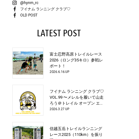
@hynm_rc
フイナム ランニング クラブ♡
OLD POST
LATEST POST
富士忍野高原トレイルレース
2026（ロング35キロ）参戦レ
ポート！
2026.6.16 UP
フイナム ランニング クラブ♡
VOL.99 〜メレルを履いて山走
ろう＠トレイル オープン エア
デモ 2026 スペシャル！〜
2026.3.27 UP
信越五岳トレイルランニング
レース2025（110km）を振り