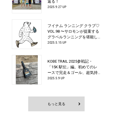
返る！
2025.9.27 UP
フイナム ランニング クラブ♡
VOL.98 〜サロモンが提案する
グラベルランニングを堪能し
ちゃおうスペシャル！〜
2025.5.15 UP
KOBE TRAIL 2025参戦記・
「15K 駅伝」編。初めてのレ
ースで完走＆ゴール、超気持
ちいい！
2025.5.9 UP
もっと見る