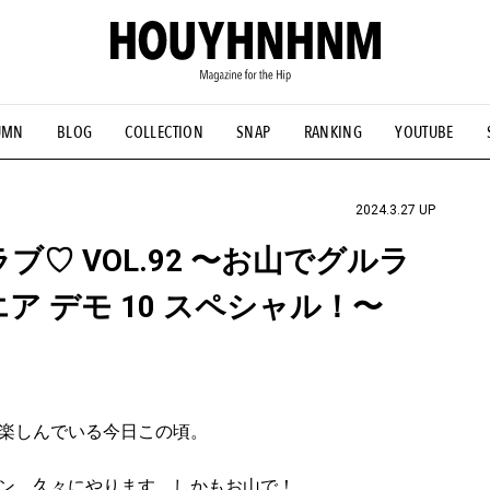
UMN
BLOG
COLLECTION
SNAP
RANKING
YOUTUBE
NS
#古着サミット
#NEW VINTAGE
#マイナーグッド図鑑
#FOCUS IT
#AH.H
#ととけん
#FASHION
#MUSIC
#M
2024.3.27 UP
ブ♡ VOL.92 〜お山でグルラ
ア デモ 10 スペシャル！〜
楽しんでいる今日この頃。
ン、久々にやります、しかもお山で！