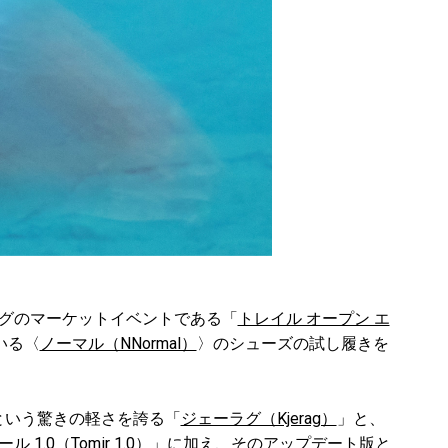
グのマーケットイベントである「
トレイル オープン エ
いる〈
ノーマル（NNormal）
〉のシューズの試し履きを
）という驚きの軽さを誇る「
ジェーラグ（Kjerag）
」と、
ル 1.0（Tomir 1.0）
」に加え、そのアップデート版と