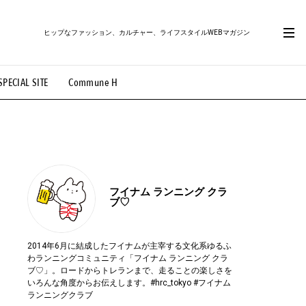
ヒップなファッション、カルチャー、ライフスタイルWEBマガジン
SPECIAL SITE
Commune H
#路地裏てぃーん。
#MONTHLY JOURNAL
OVIE
#LIFESTYLE
#SNEAKER
#OUTDOOR
フイナム
ランニング クラ
ブ♡
2014年6月に結成したフイナムが主宰する文化系ゆるふ
わランニングコミュニティ「フイナム ランニング クラ
ブ♡」。ロードからトレランまで、走ることの楽しさを
いろんな角度からお伝えします。#hrc_tokyo #フイナム
ランニングクラブ