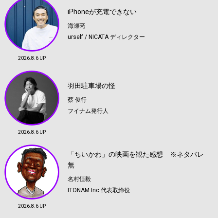
iPhoneが充電できない
海瀬亮
urself / NICATA ディレクター
2026.8.6 UP
羽田駐車場の怪
蔡 俊行
フイナム発行人
2026.8.6 UP
「ちいかわ」の映画を観た感想 ※ネタバレ
無
名村恒毅
ITONAM Inc.代表取締役
2026.8.6 UP