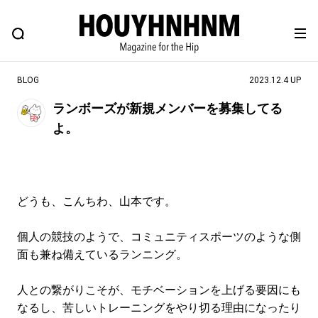
NEWS
FEATURE
BLOG
SNAP
Commune H
ヒップなファッション、カルチャー、ライフスタイルWEBマガジン
BLOG
2023.12.4 UP
ランボーズが新規メンバーを募集してる
よ。
#注目のタグ
#SHOPPING ADDICT
#憧れの逸品
#ESSENTIAL DESIGNS
#古着サミット
どうも、こんちわ、山本です。
#NEW VINTAGE
#マイナーグッド図鑑
#路地裏てぃーん。
#MONTHLY JOURNAL
個人の競技のようで、コミュニティスポーツのような側
#GH 銘品の所以
#フイナムのYouTube
面も兼ね備えているランニング。
#Commune H
#FOCUS IT
#AH.H
人との繋がりこそが、モチベーションを上げる要因にも
#ととけん
#FASHION
#MUSIC
#MOVIE
なるし、苦しいトレーニングをやり切る理由になったり