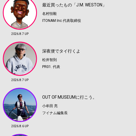
最近買ったもの「J.M. WESTON」
名村恒毅
ITONAM Inc.代表取締役
2026.8.7 UP
深夜便でタイ行くよ
松井智則
PR01. 代表
2026.8.7 UP
OUT OF MUSEUMに行こう。
小牟田 亮
フイナム編集長
2026.8.6 UP