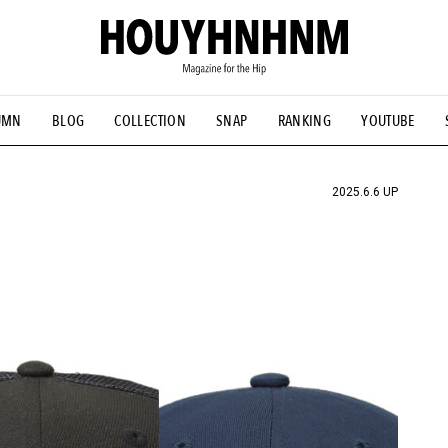
UMN
BLOG
COLLECTION
SNAP
RANKING
YOUTUBE
NS
#古着サミット
#NEW VINTAGE
#マイナーグッド図鑑
#FOCUS IT
#AH.H
#ととけん
#FASHION
#MUSIC
#M
2025.6.6 UP