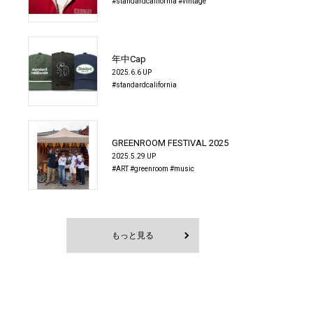
#standardcalifornia
#vintage
年中Cap
2025.6.6 UP
#standardcalifornia
GREENROOM FESTIVAL 2025
2025.5.29 UP
#ART
#greenroom
#music
もっと見る