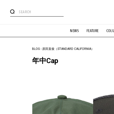
#注目のタグ
NEWS
FEATURE
COL
#SHOPPING ADDICT
#憧れの逸品
#ESSENTIAL DESIG
#GH 銘品の所以
#フイナムのYouTube
#Commune H
#SPORTS
#HANDSOME HANDBOOK
BLOG
-
原田直俊（STANDARD CALIFORNIA）
年中Cap