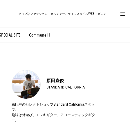
ヒップなファッション、カルチャー、ライフスタイルWEBマガジン
SPECIAL SITE
Commune H
#路地裏てぃーん。
#MONTHLY JOURNAL
OVIE
#LIFESTYLE
#SNEAKER
#OUTDOOR
原田直俊
STANDARD CALIFORNIA
恵比寿のセレクトショップStandard Californiaスタッ
フ。
趣味は外遊び、エレキギター、アコースティックギタ
ー。