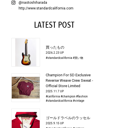
@naotoshiharada
http://www.standardcalifornia.com
LATEST POST
買ったもの
2026.2.23 UP
#standardcalifornia
#買い物
Champion For SD Exclusive
Reverse Weave Crew Sweat -
Official Store Limited
2025.11.7 UP
#california
#champion
#fashion
#standardcalifornia
#vintage
ゴールドラベルのラッセル
2025.9.15 UP