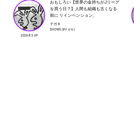
おもしろい【世界の金持ちがJリーグ
クター
ャ
を買う日？】人間も組織も古くなる
前に リインベンション。
14
テガキ
近所の学校のイベント後
$HOW5 (#テガキ)
小牟田 亮
今野智弘
2026.8.5 UP
松井智則
PR01. 代表
ー
フイナム編集長
NEXUSVII. / Sync. アパレ
ルディレクター
17
冒険日
松井智則
PR01. 代表
20
高山かおり
竹内利充
山田五郎さん
Magazine isn’t dead. 主宰
Take Product ディレクタ
フイナム編集部
／ライター
ー