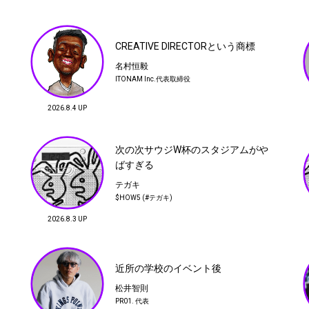
23
次の次サウジW杯のスタジアムがやば
すぎる
日
CREATIVE DIRECTORという商標
テガキ
名村恒毅
$HOW5 (#テガキ)
ITONAM Inc.代表取締役
26
2026.8.4 UP
［珍ラルフ探訪紀 第30回］ラルフのチ
TIMBER CREW
District UNITED
ノパン、タグの変遷ほか初期と後期の
ARROWS
違いを公開！
建材屋
次の次サウジW杯のスタジアムがや
Creativity &
anytee
ばすぎる
Craftsmanship,
Freestyling
テガキ
29
$HOW5 (#テガキ)
パスタ打ち
2026.8.3 UP
蔡 俊行
フイナム発行人
近所の学校のイベント後
松井智則
PR01. 代表