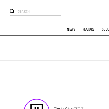
#注目のタグ
NEWS
FEATURE
COL
#SHOPPING ADDICT
#憧れの逸品
#ESSENTIAL DESIG
#GH 銘品の所以
#フイナムのYouTube
#Commune H
#SPORTS
#HANDSOME HANDBOOK
01
ワールドカップロス。