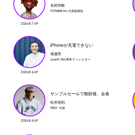
羽田駐車場の怪
名村恒毅
ITONAM Inc.代表取締役
蔡 俊行
フイナム発行人
2026.8.7 UP
猿渡大輔
井野将之
グラフィックデザイナー
doublet デザイナー
05
軽井沢通信 -二拠点生活への道（2）-
iPhoneが充電できない
渋井勇一
海瀬亮
RASSLIN'&CO.代表 / Mountain Martial Artsディレ
urself / NICATA ディレクター
クター
2026.8.6 UP
08
この光沢でコットン100%？な白シャ
ツ
サンプルセールで散財後、会食
金子恵治
海瀬亮
名村恒毅
ITONAM Inc.代表取締役
松井智則
L'ECHOPPE コンセプター
urself / NICATA ディレク
ター
PR01. 代表
11
2026.8.6 UP
軽井沢通信 -二拠点生活への道（1）-
渋井勇一
RASSLIN'&CO.代表 / Mountain Martial Artsディレ