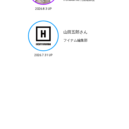
TRANSIT GROUP
鳥羽伸博
2026.8.3 UP
三代目TRANSIT PR™
TORIBA COFFEE 代表
山田五郎さん
フイナム編集部
2026.7.31 UP
平沢 達哉
フイナム編集部
WEAREALLANIMALS
Founder