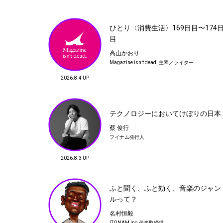
22
ひとり〈消費生活〉169日目〜174日目
ひとり〈消費生活〉169日目〜174
高山かおり
目
Magazine isn’t dead. 主宰／ライター
高山かおり
Magazine isn’t dead. 主宰／ライター
25
2026.8.4 UP
ニューバランス履いていた あのカリス
檀上佑一
TITO
マ名将がドイツ代表監督に！
JOHN オーナー
CREATIVE DIRECTOR
テガキ
テクノロジーにおいてけぼりの日本
$HOW5 (#テガキ)
蔡 俊行
フイナム発行人
28
当たるも八卦
2026.8.3 UP
蔡 俊行
フイナム発行人
ふと聞く、ふと効く、音楽のジャン
ルって？
名村恒毅
ITONAM Inc.代表取締役