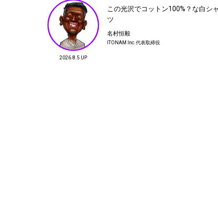
フイナム発行人
この光沢でコットン100%？な白シ
ツ
13
名村恒毅
おもしろい【世界の金持ちがJリーグ
ITONAM Inc.代表取締役
を買う日？】人間も組織も古くなる前
KOJI
小林孝行
に リインベンション。
2026.8.5 UP
テガキ
atmos ディレクター
flotsam books オーナ
$HOW5 (#テガキ)
16
戸越銀座、名店中華の担々麺と「うる
せぇよ、喋んな」の破壊力
名村恒毅
ITONAM Inc.代表取締役
19
軽井沢通信 -日本の経済-
渋井勇一
SALT AND PEPPER
渋井勇一
RASSLIN'&CO.代表 /
RASSLIN'&CO.代表 / Mountain Martial Artsディレ
Mountain Martial Artsディ
クター
レクター