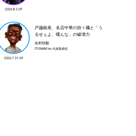
原田直俊
TATSUO HINO
2026.8.2 UP
STANDARD CALIFORNIA
メディア / ファッションコ
ンサルタント
戸越銀座、名店中華の担々麺と「う
るせぇよ、喋んな」の破壊力
名村恒毅
ITONAM Inc.代表取締役
2026.7.31 UP
牧田耕平
松井明洋
THE UNION ディレクター
MEDIA SURF
COMMUNICATIONS /
STOCKHOLM ROAST