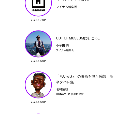
子どもが乗ってるからって何？
フイナム編集部
猿渡大輔
グラフィックデザイナー
2026.8.7 UP
石川 顕
池野詩織
スタイリスト
写真家
04
サンプルセールで散財後、会食
OUT OF MUSEUMに行こう。
松井智則
小牟田 亮
PR01. 代表
フイナム編集長
2026.8.6 UP
07
砧公園行ってミナペルフォネン見てか
ら
「ちいかわ」の映画を観た感想 ※
大城裕介
OWL
松井智則
ネタバレ無
PR01. 代表
Greening co.,ltd / ADRIFT
Creative&Wisdom
名村恒毅
ITONAM Inc.代表取締役
10
2026.8.6 UP
テクノロジーにおいてけぼりの日本
蔡 俊行