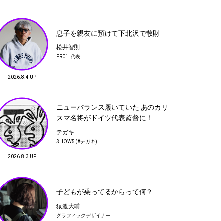
24
ふと聞く、ふと効く、音楽のジャンル
って？
息子を親友に預けて下北沢で散財
名村恒毅
松井智則
ITONAM Inc.代表取締役
PR01. 代表
27
2026.8.4 UP
BLOG
手嶋 慎
テガキ
松井智則
MAKERS デザイナー
$HOW5 (#テガキ)
ニューバランス履いていた あのカリ
PR01. 代表
スマ名将がドイツ代表監督に！
テガキ
30
$HOW5 (#テガキ)
ワールドカップロスと梅雨明け
2026.8.3 UP
蔡 俊行
フイナム発行人
子どもが乗ってるからって何？
猿渡大輔
グラフィックデザイナー