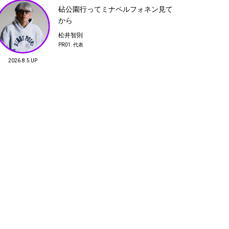
ITONAM Inc.代表取締役
砧公園行ってミナペルフォネン見て
から
15
松井智則
PR01. 代表
スネハラ
蔡 俊行
シガアキオ
2026.8.5 UP
蔡 俊行
フイナム発行人
フイナム発行人
Gardener / 庭師
18
軽井沢通信 -人が少ない環境がもたら
すもの-
渋井勇一
RASSLIN'&CO.代表 / Mountain Martial Artsディレ
クター
21
シルバーアクセ（Ray Adakai）
田辺良太
TANY
竹内利充
WHITEWALL代表 アートプ
IMA：ZINE ディレクター、
Take Product ディレクター
ロデューサー / コンサルタ
バイヤー
ント