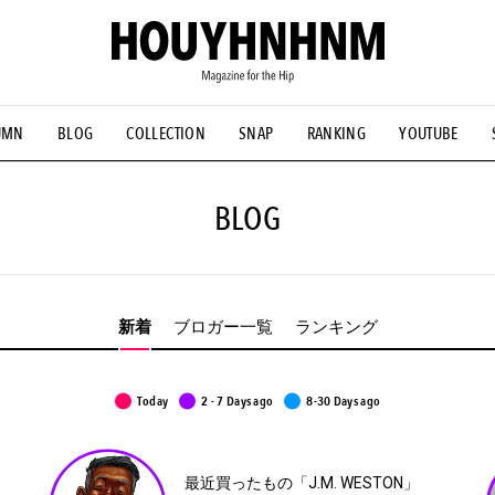
UMN
BLOG
COLLECTION
SNAP
RANKING
YOUTUBE
NS
#古着サミット
#NEW VINTAGE
#マイナーグッド図鑑
#FOCUS IT
#AH.H
#ととけん
#FASHION
#MUSIC
#M
BLOG
新着
ブロガー一覧
ランキング
Today
2 - 7 Days ago
8-30 Days ago
Choose a period
DAILY
WEEKLY
02
最近買ったもの「J.M. WESTON」