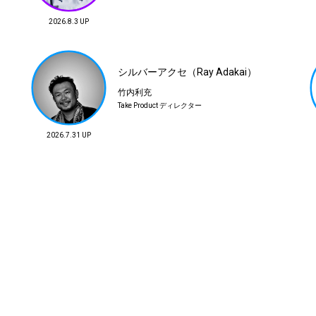
中田慎介
名村恒毅
2026.8.3 UP
Unlikely デザイナー
ITONAM Inc.代表取締役
シルバーアクセ（Ray Adakai）
竹内利充
Take Product ディレクター
2026.7.31 UP
フイナム
堀家 龍
ランニング クラブ♡
ブランドディレクター