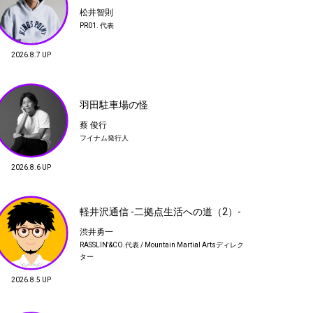
「ちいかわ」の映画を観た感想 ※ネ
松井智則
タバレ無
PR01. 代表
名村恒毅
ITONAM Inc.代表取締役
2026.8.7 UP
岡田哲哉
岡本大陸
グローブスペックス 代表
DAIRIKU デザイナー
06
羽田駐車場の怪
iPhoneが充電できない
海瀬亮
蔡 俊行
urself / NICATA ディレクター
フイナム発行人
2026.8.6 UP
09
息子を親友に預けて下北沢で散財
軽井沢通信 -二拠点生活への道（2）-
松井智則
カルバン
ギュウ
PR01. 代表
渋井勇一
冒険者
つどい&心SHOP
RASSLIN'&CO.代表 / Mountain Martial Artsディレク
ター
12
2026.8.5 UP
CREATIVE DIRECTORという商標
名村恒毅