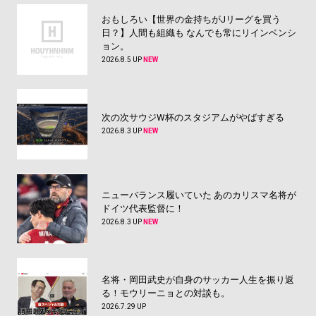
おもしろい【世界の金持ちがJリーグを買う
日？】人間も組織も なんでも常にリインベンシ
ョン。
2026.8.5 UP
NEW
次の次サウジW杯のスタジアムがやばすぎる
2026.8.3 UP
NEW
ニューバランス履いていた あのカリスマ名将が
ドイツ代表監督に！
2026.8.3 UP
NEW
名将・岡田武史が自身のサッカー人生を振り返
る！モウリーニョとの対談も。
2026.7.29 UP