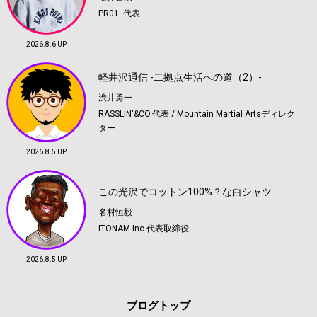
PR01. 代表
2026.8.6 UP
軽井沢通信 -二拠点生活への道（2）-
渋井勇一
RASSLIN'&CO.代表 / Mountain Martial Artsディレク
ター
2026.8.5 UP
この光沢でコットン100%？な白シャツ
名村恒毅
ITONAM Inc.代表取締役
2026.8.5 UP
ブログトップ