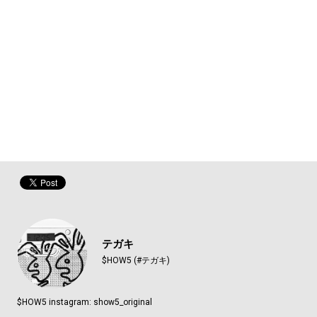
テガキ
$HOW5 (#テガキ)
$HOW5 instagram: show5_original