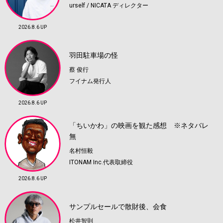
urself / NICATA ディレクター
2026.8.6 UP
羽田駐車場の怪
蔡 俊行
フイナム発行人
2026.8.6 UP
「ちいかわ」の映画を観た感想 ※ネタバレ
無
名村恒毅
ITONAM Inc.代表取締役
2026.8.6 UP
サンプルセールで散財後、会食
松井智則