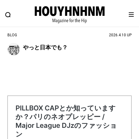
NEWS
FEATURE
BLOG
SNAP
Commune H
ヒップなファッション、カルチャー、ライフスタイルWEBマガジン
BLOG
2026.4.10 UP
やっと日本でも？
#注目のタグ
#SHOPPING ADDICT
#憧れの逸品
#ESSENTIAL DESIGNS
#古着サミット
#NEW VINTAGE
#マイナーグッド図鑑
#路地裏てぃーん。
#MONTHLY JOURNAL
#GH 銘品の所以
#フイナムのYouTube
#Commune H
#FOCUS IT
#AH.H
#ととけん
#FASHION
#MUSIC
#MOVIE