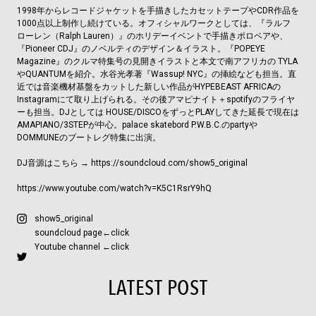
1998年からレコードジャケットを手描きしたカセットテープやCDR作品を
1000点以上制作し続けている。オフィシャルワークとしては、『ラルフ
ローレン（Ralph Lauren）』のホリデーイベントで手描きポロベアや、
『Pioneer CDJ』のノベルティのデザイン＆イラスト。『POPEYE
Magazine』のクルマ特集号の見開きイラストと本文で南アフリカの TYLA
やQUANTUMを紹介。水谷光孝著『Wassup! NYC』の挿絵なども担当。直
近では音楽機材基盤をカットした新しい作品がHYPEBEAST AFRICAの
Instagramにて取り上げられる。その後アマピナイト＋spotifyのフライヤ
ーも担当。DJとしては HOUSE/DISCOをずっとPLAYしてきた延長で現在は
AMAPIANO/3STEPが中心。palace skatebord P.W.B.C.のpartyや
DOMMUNEのブートレグ特集に出演。
DJ音源はこちら → https://soundcloud.com/show5_original
https://www.youtube.com/watch?v=K5C1RsrY9hQ
show5_original
soundcloud page←click
Youtube channel ←click
LATEST POST