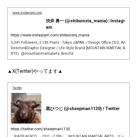
www.instagram.com
渋井 勇一 (@shibuinsta_mania) | Instagr
am
https://www.instagram.com/shibuinsta_mania
3,341 Followers, 2,186 Posts - Tokyo JAPAN. / Design Office CEO, Art
Director&Graphic Designer / Life Style Brand [MOUNTAIN MARTIAL A
RTS］@mountainmartialarts director
▲X(Twitter)やってます▲
Twitter
黒ひつじ (@sheepman1130) / Twitter
https://twitter.com/sheepman1130
「RASSLIN'&CO. 」CEO（12期）「MOUNTAIN MARTIAL ARTS」ディ