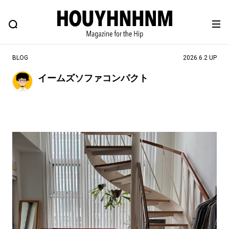
NEWS
FEATURE
BLOG
SNAP
Commune H
ヒップなファッション、カルチャー、ライフスタイルWEBマガジン
BLOG
2026.6.2 UP
イームズソファコンパクト
#注目のタグ
#SHOPPING ADDICT
#憧れの逸品
#ESSENTIAL DESIGNS
#古着サミット
#NEW VINTAGE
#マイナーグッド図鑑
#路地裏てぃーん。
#MONTHLY JOURNAL
#GH 銘品の所以
#フイナムのYouTube
#Commune H
#FOCUS IT
#AH.H
#ととけん
#FASHION
#MUSIC
#MOVIE