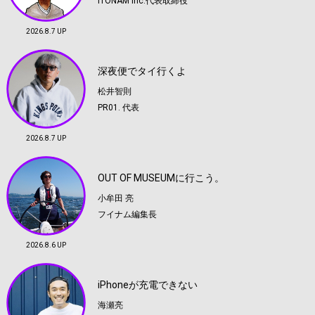
ITONAM Inc.代表取締役
2026.8.7 UP
深夜便でタイ行くよ
松井智則
PR01. 代表
2026.8.7 UP
OUT OF MUSEUMに行こう。
小牟田 亮
フイナム編集長
2026.8.6 UP
iPhoneが充電できない
海瀬亮