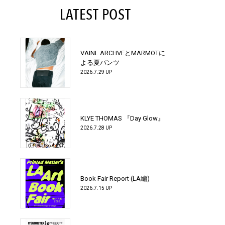
LATEST POST
VAINL ARCHVEとMARMOTに
よる夏パンツ
2026.7.29 UP
KLYE THOMAS 『Day Glow』
2026.7.28 UP
Book Fair Report (LA編)
2026.7.15 UP