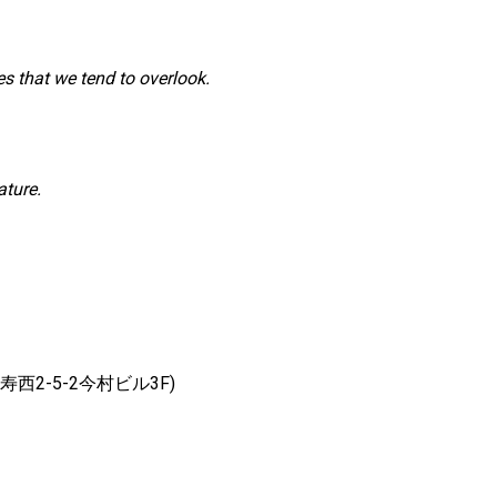
es that we tend to overlook.
ature.
寿西
2-5-2
今村ビル
3F)