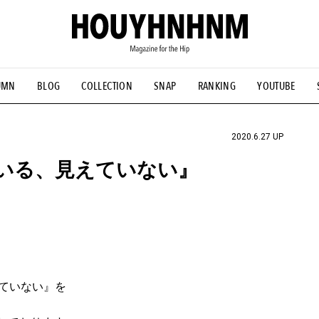
UMN
BLOG
COLLECTION
SNAP
RANKING
YOUTUBE
NS
#古着サミット
#NEW VINTAGE
#マイナーグッド図鑑
#FOCUS IT
#AH.H
#ととけん
#FASHION
#MUSIC
#M
2020.6.27 UP
『見えている、見えていない』
見えていない』を