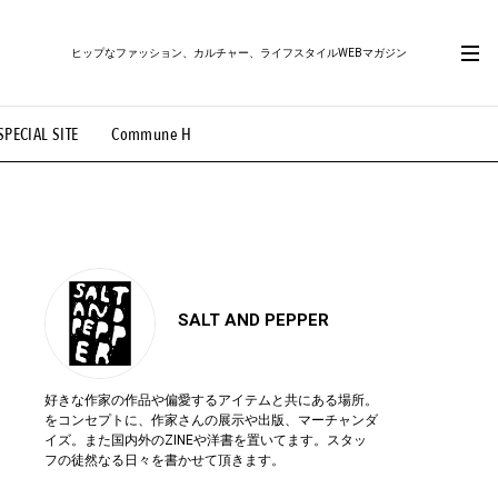
ヒップなファッション、カルチャー、ライフスタイルWEBマガジン
SPECIAL SITE
Commune H
#路地裏てぃーん。
#MONTHLY JOURNAL
OVIE
#LIFESTYLE
#SNEAKER
#OUTDOOR
SALT AND PEPPER
好きな作家の作品や偏愛するアイテムと共にある場所。
をコンセプトに、作家さんの展示や出版、マーチャンダ
イズ。また国内外のZINEや洋書を置いてます。スタッ
フの徒然なる日々を書かせて頂きます。