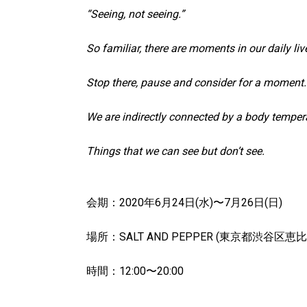
“Seeing, not seeing.”
So familiar, there are moments in our daily liv
Stop there, pause and consider for a moment.
We are indirectly connected by a body temper
Things that we can see but don’t see.
会期：
2020
年
6
月
24
日
(
水
)
〜
7
月
26
日
(
日
)
場所：
SALT AND PEPPER (
東京都渋谷区恵比
時間：
12:00
〜
20:00