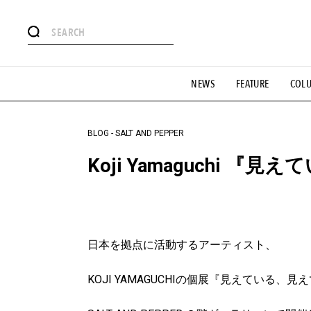
#注目のタグ
NEWS
FEATURE
COL
#SHOPPING ADDICT
#憧れの逸品
#ESSENTIAL DESIG
#GH 銘品の所以
#フイナムのYouTube
#Commune H
#SPORTS
#HANDSOME HANDBOOK
BLOG
-
SALT AND PEPPER
Koji Yamaguchi 
日本を拠点に活動するアーティスト、
KOJI YAMAGUCHIの個展『見えている、