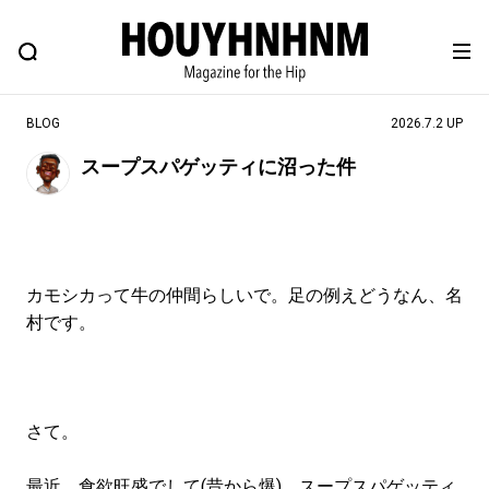
NEWS
FEATURE
BLOG
SNAP
Commune H
ヒップなファッション、カルチャー、ライフスタイルWEBマガジン
BLOG
2026.7.2 UP
スープスパゲッティに沼った件
#注目のタグ
#SHOPPING ADDICT
#憧れの逸品
#ESSENTIAL DESIGNS
#古着サミット
カモシカって牛の仲間らしいで。足の例えどうなん、名
#NEW VINTAGE
#マイナーグッド図鑑
村です。
#路地裏てぃーん。
#MONTHLY JOURNAL
#GH 銘品の所以
#フイナムのYouTube
#Commune H
#FOCUS IT
#AH.H
さて。
#ととけん
#FASHION
#MUSIC
#MOVIE
最近、食欲旺盛でして(昔から爆)、スープスパゲッティ