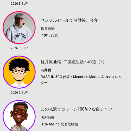
2026.8.6 UP
サンプルセールで散財後、会食
松井智則
PR01. 代表
2026.8.6 UP
軽井沢通信 -二拠点生活への道（2）-
渋井勇一
RASSLIN'&CO.代表 / Mountain Martial Artsディレク
ター
2026.8.5 UP
この光沢でコットン100%？な白シャツ
名村恒毅
ITONAM Inc.代表取締役