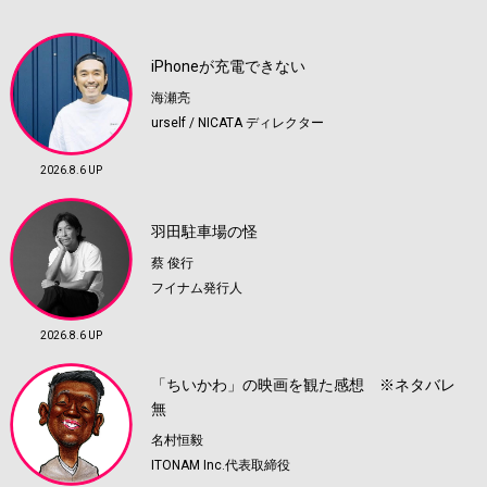
iPhoneが充電できない
海瀬亮
urself / NICATA ディレクター
2026.8.6 UP
羽田駐車場の怪
蔡 俊行
フイナム発行人
2026.8.6 UP
「ちいかわ」の映画を観た感想 ※ネタバレ
無
名村恒毅
ITONAM Inc.代表取締役