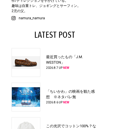
作/ディレクションを手がけている。
趣味は自重トレ、ジョギングとサーフィン。
2児の父。
namura_namura
LATEST POST
最近買ったもの「J.M.
WESTON」
2026.8.7 UP
NEW
「ちいかわ」の映画を観た感
想 ※ネタバレ無
2026.8.6 UP
NEW
この光沢でコットン100%？な