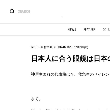
#注目のタグ
NEWS
FEATURE
COL
#SHOPPING ADDICT
#憧れの逸品
#ESSENTIAL DESIG
#GH 銘品の所以
#フイナムのYouTube
#Commune H
#SPORTS
#HANDSOME HANDBOOK
BLOG
-
名村恒毅（ITONAM Inc.代表取締役）
日本人に合う眼鏡は日本
神戸生まれの代表格は？。救急車のサイレン
さて。