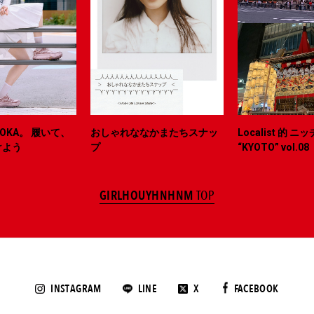
OKA。 履いて、
おしゃれななかまたちスナッ
Localist 的 
けよう
プ
“KYOTO” vol.08
GIRLHOUYHNHNM
TOP
INSTAGRAM
LINE
X
FACEBOOK