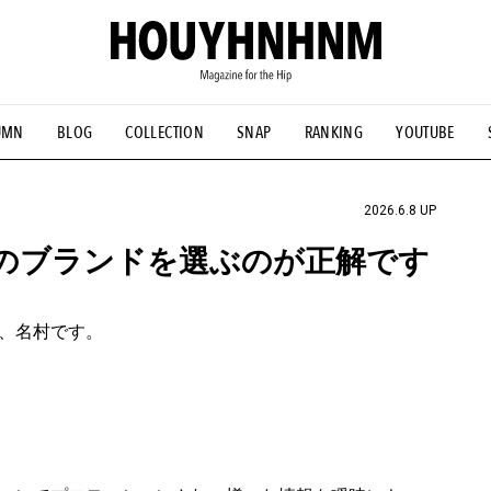
UMN
BLOG
COLLECTION
SNAP
RANKING
YOUTUBE
NS
#古着サミット
#NEW VINTAGE
#マイナーグッド図鑑
#FOCUS IT
#AH.H
#ととけん
#FASHION
#MUSIC
#M
2026.6.8 UP
のブランドを選ぶのが正解です
、名村です。