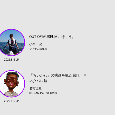
OUT OF MUSEUMに行こう。
小牟田 亮
フイナム編集長
2026.8.6 UP
「ちいかわ」の映画を観た感想 ※
ネタバレ無
名村恒毅
ITONAM Inc.代表取締役
2026.8.6 UP