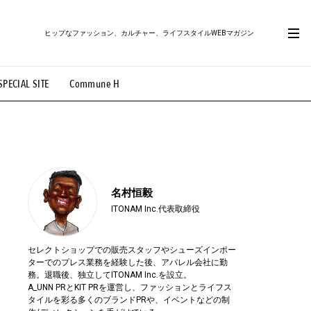
ヒップなファッション、カルチャー、ライフスタイルWEBマガジン
SPECIAL SITE
Commune H
#路地裏てぃーん。
#MONTHLY JOURNAL
OVIE
#LIFESTYLE
#SNEAKER
#OUTDOOR
名村恒毅
ITONAM Inc.代表取締役
セレクトショップでの販売スタッフやシューズインポー
ターでのプレス業務を経験した後、アパレル会社に勤
務。退職後、独立してITONAM Inc.を設立。
A_UNN PRとKIT PRを運営し、ファッションとライフス
タイルを彩る多くのブランドPRや、イベントなどの制