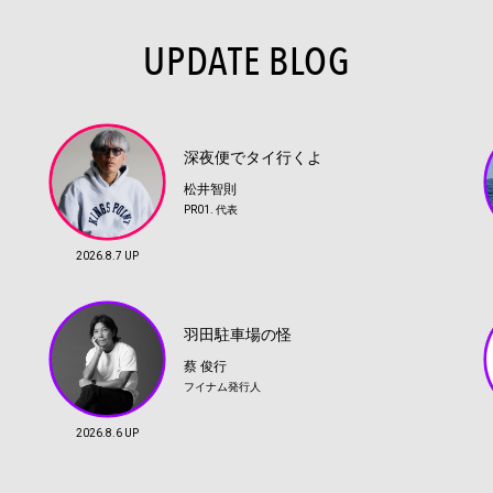
UPDATE BLOG
深夜便でタイ行くよ
松井智則
PR01. 代表
2026.8.7 UP
羽田駐車場の怪
蔡 俊行
フイナム発行人
2026.8.6 UP