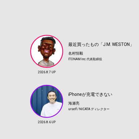
最近買ったもの「J.M. WESTON」
名村恒毅
ITONAM Inc.代表取締役
2026.8.7 UP
iPhoneが充電できない
海瀬亮
urself / NICATA ディレクター
2026.8.6 UP