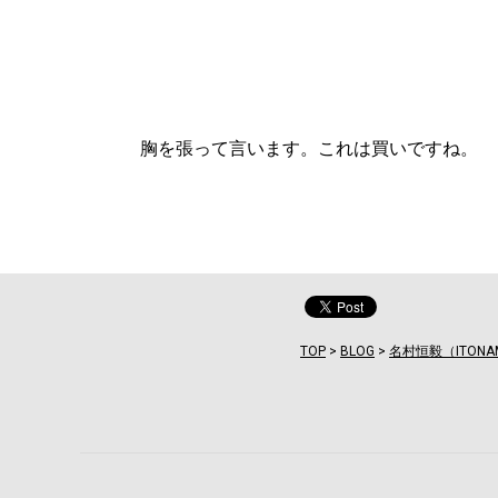
胸を張って言います。これは買いですね。
TOP
>
BLOG
>
名村恒毅（ITONA