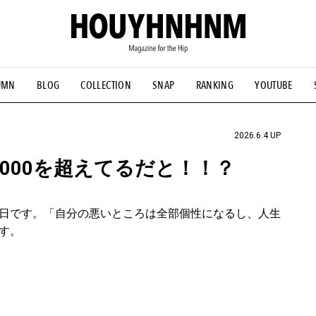
UMN
BLOG
COLLECTION
SNAP
RANKING
YOUTUBE
NS
#古着サミット
#NEW VINTAGE
#マイナーグッド図鑑
#FOCUS IT
#AH.H
#ととけん
#FASHION
#MUSIC
#M
2026.6.4 UP
,000を超えてるだと！！？
日です。「自分の悪いところは全部個性になるし、人生
す。