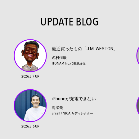
UPDATE BLOG
最近買ったもの「J.M. WESTON」
名村恒毅
ITONAM Inc.代表取締役
2026.8.7 UP
iPhoneが充電できない
海瀬亮
urself / NICATA ディレクター
2026.8.6 UP