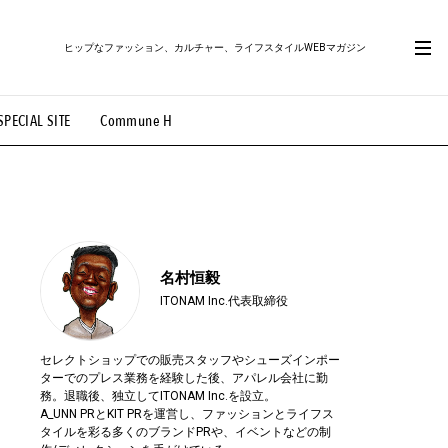
ヒップなファッション、カルチャー、ライフスタイルWEBマガジン
SPECIAL SITE
Commune H
#路地裏てぃーん。
#MONTHLY JOURNAL
OVIE
#LIFESTYLE
#SNEAKER
#OUTDOOR
名村恒毅
ITONAM Inc.代表取締役
セレクトショップでの販売スタッフやシューズインポー
ターでのプレス業務を経験した後、アパレル会社に勤
務。退職後、独立してITONAM Inc.を設立。
A_UNN PRとKIT PRを運営し、ファッションとライフス
タイルを彩る多くのブランドPRや、イベントなどの制