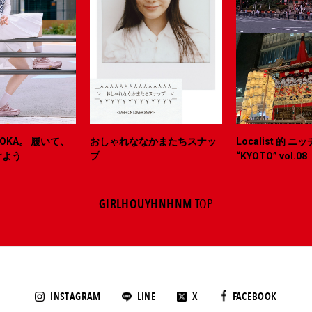
OKA。 履いて、
おしゃれななかまたちスナッ
Localist 的 
けよう
プ
“KYOTO” vol.08
GIRLHOUYHNHNM
TOP
INSTAGRAM
LINE
X
FACEBOOK