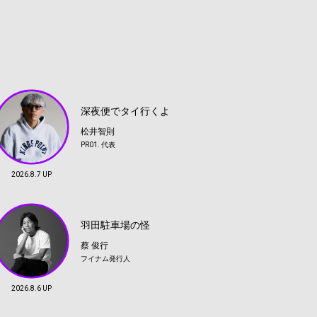
深夜便でタイ行くよ
松井智則
PR01. 代表
2026.8.7 UP
羽田駐車場の怪
蔡 俊行
フイナム発行人
2026.8.6 UP