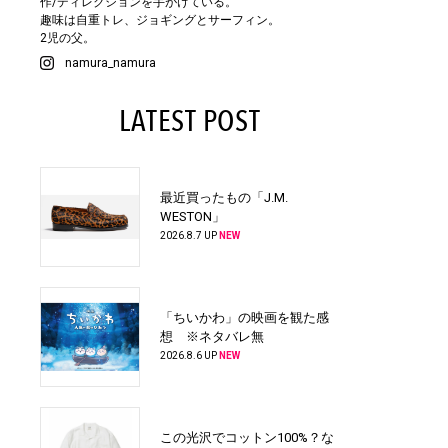
作/ディレクションを手がけている。
趣味は自重トレ、ジョギングとサーフィン。
2児の父。
namura_namura
LATEST POST
最近買ったもの「J.M.
WESTON」
2026.8.7 UP
NEW
「ちいかわ」の映画を観た感
想 ※ネタバレ無
2026.8.6 UP
NEW
この光沢でコットン100%？な