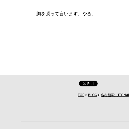
胸を張って言います。やる。
TOP
>
BLOG
>
名村恒毅（ITONA