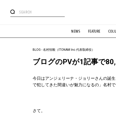
#注目のタグ
NEWS
FEATURE
COL
#SHOPPING ADDICT
#憧れの逸品
#ESSENTIAL DESIG
#GH 銘品の所以
#フイナムのYouTube
#Commune H
#SPORTS
#HANDSOME HANDBOOK
BLOG
-
名村恒毅（ITONAM Inc.代表取締役）
ブログのPVが1記事で80
今日はアンジェリーナ・ジョリーさんの誕生
で犯してきた間違いが魅力になるの」名村で
さて。