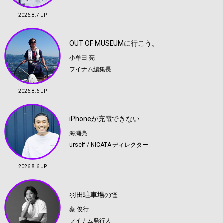
2026.8.7 UP
OUT OF MUSEUMに行こう。
小牟田 亮
フイナム編集長
2026.8.6 UP
iPhoneが充電できない
海瀬亮
urself / NICATA ディレクター
2026.8.6 UP
羽田駐車場の怪
蔡 俊行
フイナム発行人