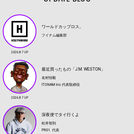
ワールドカップロス。
フイナム編集部
2026.8.7 UP
最近買ったもの「J.M. WESTON」
名村恒毅
ITONAM Inc.代表取締役
2026.8.7 UP
深夜便でタイ行くよ
松井智則
PR01. 代表