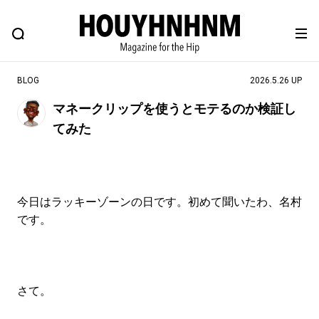
NEWS
FEATURE
BLOG
SNAP
Commune H
ヒップなファッション、カルチャー、ライフスタイルWEBマガジン
BLOG
2026.5.26 UP
マネークリップを使うとモテるのか検証し
てみた
#注目のタグ
#SHOPPING ADDICT
#憧れの逸品
#ESSENTIAL DESIGNS
#古着サミット
今日はラッキーゾーンの日です。初めて聞いたわ、名村
#NEW VINTAGE
#マイナーグッド図鑑
です。
#路地裏てぃーん。
#MONTHLY JOURNAL
#GH 銘品の所以
#フイナムのYouTube
#Commune H
#FOCUS IT
#AH.H
さて。
#ととけん
#FASHION
#MUSIC
#MOVIE