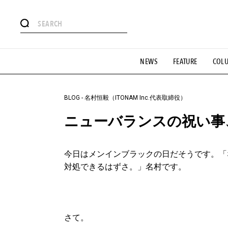
#注目のタグ
NEWS
FEATURE
COL
#SHOPPING ADDICT
#憧れの逸品
#ESSENTIAL DESIG
#GH 銘品の所以
#フイナムのYouTube
#Commune H
#SPORTS
#HANDSOME HANDBOOK
BLOG
-
名村恒毅（ITONAM Inc.代表取締役）
ニューバランスの祝い事、「G
今日はメンインブラックの日だそうです。「
対処できるはずさ。」名村です。
さて。