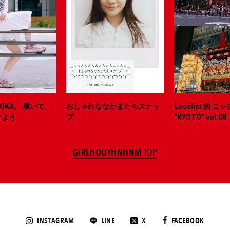
OKA。 履いて、
おしゃれななかまたちスナッ
Localist 的 
けよう
プ
“KYOTO” vol.08
GIRLHOUYHNHNM
TOP
INSTAGRAM
LINE
X
FACEBOOK