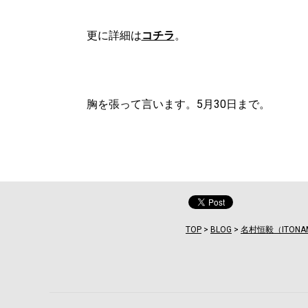
更に詳細は
コチラ
。
胸を張って言います。5月30日まで。
TOP
>
BLOG
>
名村恒毅（ITONA