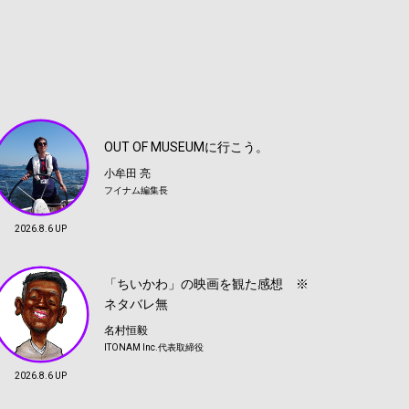
OUT OF MUSEUMに行こう。
小牟田 亮
フイナム編集長
2026.8.6 UP
「ちいかわ」の映画を観た感想 ※
ネタバレ無
名村恒毅
ITONAM Inc.代表取締役
2026.8.6 UP