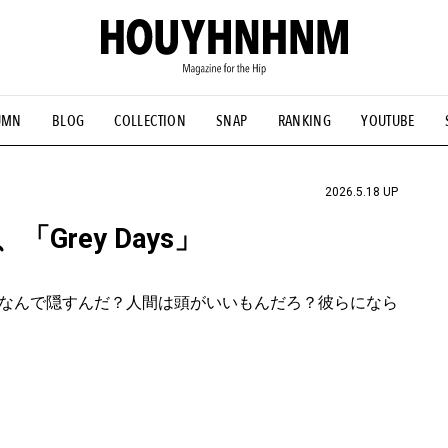
UMN
BLOG
COLLECTION
SNAP
RANKING
YOUTUBE
NS
#古着サミット
#NEW VINTAGE
#マイナーグッド図鑑
#FOCUS IT
#AH.H
#ととけん
#FASHION
#MUSIC
#M
2026.5.18 UP
rey Days」
なんで隠すんだ？人間は頭がいいもんだろ？彼らになら