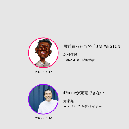
最近買ったもの「J.M. WESTON」
名村恒毅
ITONAM Inc.代表取締役
2026.8.7 UP
iPhoneが充電できない
海瀬亮
urself / NICATA ディレクター
2026.8.6 UP