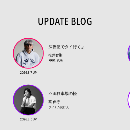
UPDATE BLOG
深夜便でタイ行くよ
松井智則
PR01. 代表
2026.8.7 UP
羽田駐車場の怪
蔡 俊行
フイナム発行人
2026.8.6 UP