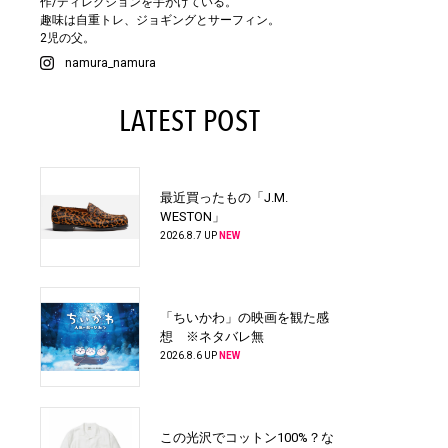
作/ディレクションを手がけている。
趣味は自重トレ、ジョギングとサーフィン。
2児の父。
namura_namura
LATEST POST
最近買ったもの「J.M.
WESTON」
2026.8.7 UP
NEW
「ちいかわ」の映画を観た感
想 ※ネタバレ無
2026.8.6 UP
NEW
この光沢でコットン100%？な