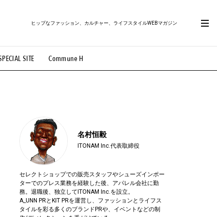
ヒップなファッション、カルチャー、ライフスタイルWEBマガジン
SPECIAL SITE
Commune H
#路地裏てぃーん。
#MONTHLY JOURNAL
OVIE
#LIFESTYLE
#SNEAKER
#OUTDOOR
名村恒毅
ITONAM Inc.代表取締役
セレクトショップでの販売スタッフやシューズインポー
ターでのプレス業務を経験した後、アパレル会社に勤
務。退職後、独立してITONAM Inc.を設立。
A_UNN PRとKIT PRを運営し、ファッションとライフス
タイルを彩る多くのブランドPRや、イベントなどの制