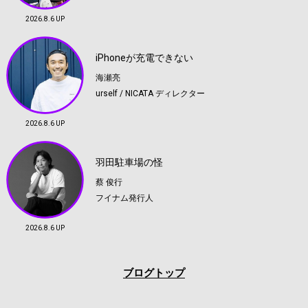
2026.8.6 UP
iPhoneが充電できない
海瀬亮
urself / NICATA ディレクター
2026.8.6 UP
羽田駐車場の怪
蔡 俊行
フイナム発行人
2026.8.6 UP
ブログトップ