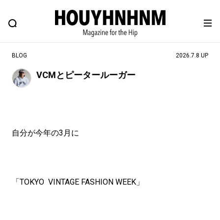
NEWS
FEATURE
BLOG
SNAP
Commune H
ヒップなファッション、カルチャー、ライフスタイルWEBマガジン
BLOG
2026.7.8 UP
VCMとピータールーガー
#注目のタグ
#SHOPPING ADDICT
#憧れの逸品
#ESSENTIAL DESIGNS
#古着サミット
自分が今年の3月に
#NEW VINTAGE
#マイナーグッド図鑑
#路地裏てぃーん。
#MONTHLY JOURNAL
#GH 銘品の所以
#フイナムのYouTube
「TOKYO VINTAGE FASHION WEEK」
#Commune H
#FOCUS IT
#AH.H
#ととけん
#FASHION
#MUSIC
#MOVIE