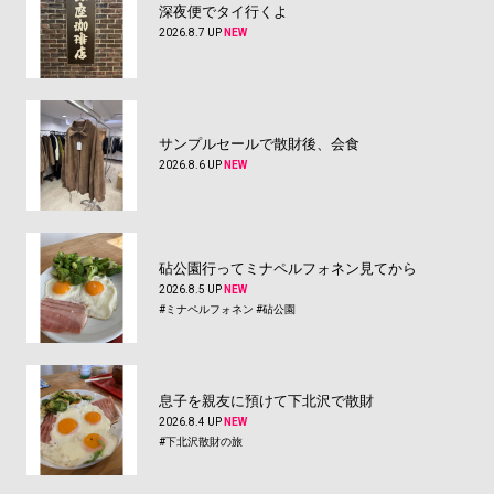
深夜便でタイ行くよ
2026.8.7 UP
NEW
サンプルセールで散財後、会食
2026.8.6 UP
NEW
砧公園行ってミナペルフォネン見てから
2026.8.5 UP
NEW
#ミナペルフォネン
#砧公園
息子を親友に預けて下北沢で散財
2026.8.4 UP
NEW
#下北沢散財の旅