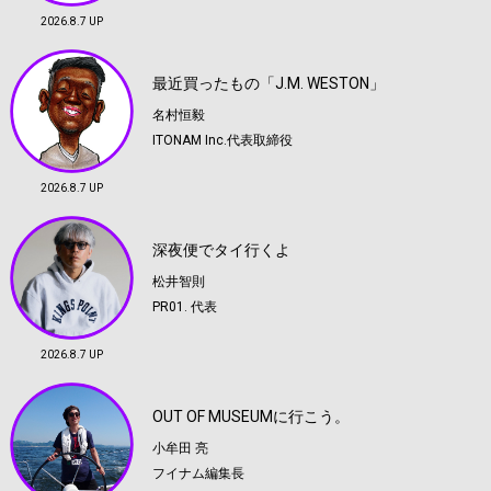
2026.8.7 UP
最近買ったもの「J.M. WESTON」
名村恒毅
ITONAM Inc.代表取締役
2026.8.7 UP
深夜便でタイ行くよ
松井智則
PR01. 代表
2026.8.7 UP
OUT OF MUSEUMに行こう。
小牟田 亮
フイナム編集長