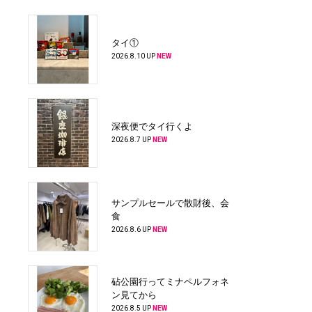
タイ①
2026.8.10 UP
NEW
深夜便でタイ行くよ
2026.8.7 UP
NEW
サンプルセールで散財後、会
食
2026.8.6 UP
NEW
砧公園行ってミナペルフォネ
ン見てから
2026.8.5 UP
NEW