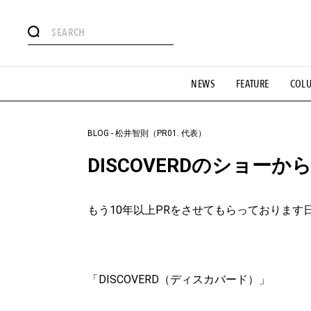
#注目のタグ
NEWS
FEATURE
COL
#SHOPPING ADDICT
#憧れの逸品
#ESSENTIAL DESIG
#GH 銘品の所以
#フイナムのYouTube
#Commune H
#SPORTS
#HANDSOME HANDBOOK
BLOG
-
松井智則（PR01. 代表）
DISCOVERDのショー
もう10年以上PRをさせてもらっております
「DISCOVERD（ディスカバード）」