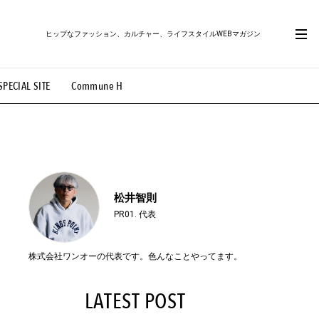
ヒップなファッション、カルチャー、ライフスタイルWEBマガジン
SPECIAL SITE
Commune H
#路地裏てぃーん。
#MONTHLY JOURNAL
OVIE
#LIFESTYLE
#SNEAKER
#OUTDOOR
松井智則
PR01. 代表
株式会社ワンオーの代表です。色んなことやってます。
LATEST POST