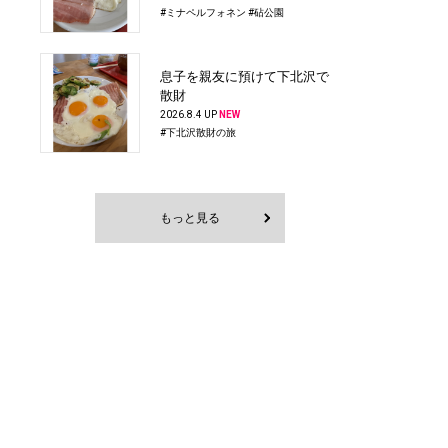
#ミナペルフォネン
#砧公園
息子を親友に預けて下北沢で
散財
2026.8.4 UP
NEW
#下北沢散財の旅
もっと見る