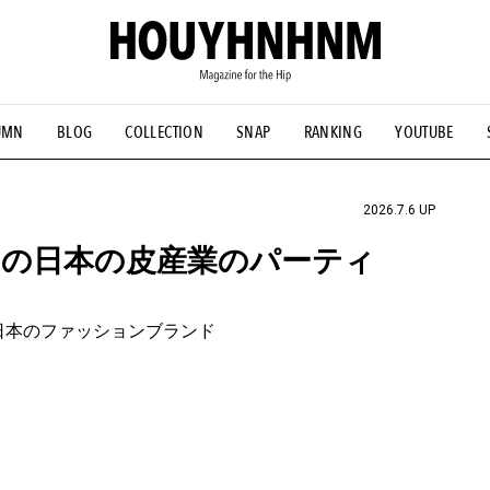
UMN
BLOG
COLLECTION
SNAP
RANKING
YOUTUBE
NS
#古着サミット
#NEW VINTAGE
#マイナーグッド図鑑
#FOCUS IT
#AH.H
#ととけん
#FASHION
#MUSIC
#M
2026.7.6 UP
からの日本の皮産業のパーティ
日本のファッションブランド