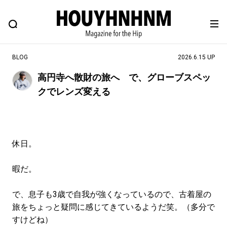
NEWS
FEATURE
BLOG
SNAP
Commune H
ヒップなファッション、カルチャー、ライフスタイルWEBマガジン
BLOG
2026.6.15 UP
高円寺へ散財の旅へ で、グローブスペッ
クでレンズ変える
#注目のタグ
#SHOPPING ADDICT
#憧れの逸品
#MONTHLY JOURNAL
#ESSENTIAL DESIGNS
休日。
#NEW VINTAGE
#古着サミット
#マイナーグッド図鑑
#フイナムのYouTube
暇だ。
#Commune H
#FOCUS IT
#AH.H
で、息子も3歳で自我が強くなっているので、古着屋の
#ととけん
#FASHION
#MUSIC
#MOVIE
旅をちょっと疑問に感じてきているようだ笑。（多分で
#LIFESTYLE
#SNEAKER
#OUTDOOR
すけどね）