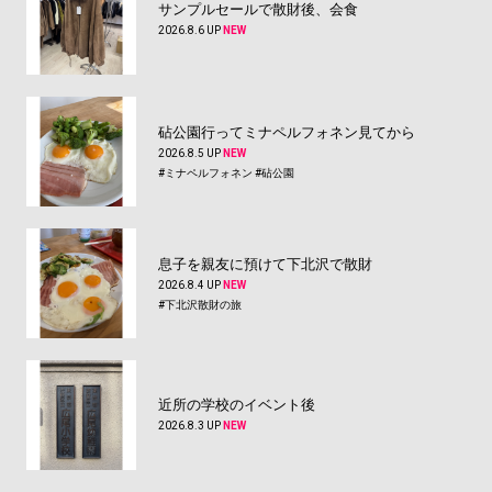
サンプルセールで散財後、会食
2026.8.6 UP
NEW
砧公園行ってミナペルフォネン見てから
2026.8.5 UP
NEW
#ミナペルフォネン
#砧公園
息子を親友に預けて下北沢で散財
2026.8.4 UP
NEW
#下北沢散財の旅
近所の学校のイベント後
2026.8.3 UP
NEW