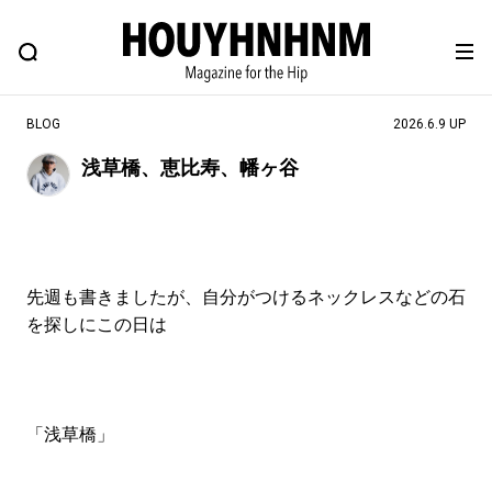
NEWS
FEATURE
BLOG
SNAP
Commune H
ヒップなファッション、カルチャー、ライフスタイルWEBマガジン
BLOG
2026.6.9 UP
浅草橋、恵比寿、幡ヶ谷
#注目のタグ
#SHOPPING ADDICT
#憧れの逸品
#ESSENTIAL DESIGNS
#古着サミット
先週も書きましたが、自分がつけるネックレスなどの石
#NEW VINTAGE
#マイナーグッド図鑑
を探しにこの日は
#路地裏てぃーん。
#MONTHLY JOURNAL
#GH 銘品の所以
#フイナムのYouTube
#Commune H
#FOCUS IT
#AH.H
「浅草橋」
#ととけん
#FASHION
#MUSIC
#MOVIE