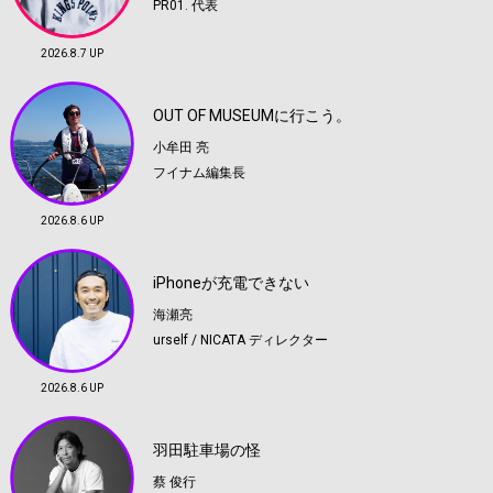
PR01. 代表
2026.8.7 UP
OUT OF MUSEUMに行こう。
小牟田 亮
フイナム編集長
2026.8.6 UP
iPhoneが充電できない
海瀬亮
urself / NICATA ディレクター
2026.8.6 UP
羽田駐車場の怪
蔡 俊行