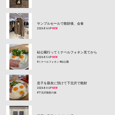
サンプルセールで散財後、会食
2026.8.6 UP
NEW
砧公園行ってミナペルフォネン見てから
2026.8.5 UP
NEW
#ミナペルフォネン
#砧公園
息子を親友に預けて下北沢で散財
2026.8.4 UP
NEW
#下北沢散財の旅