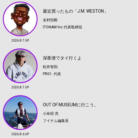
最近買ったもの「J.M. WESTON」
名村恒毅
ITONAM Inc.代表取締役
2026.8.7 UP
深夜便でタイ行くよ
松井智則
PR01. 代表
2026.8.7 UP
OUT OF MUSEUMに行こう。
小牟田 亮
フイナム編集長
2026.8.6 UP