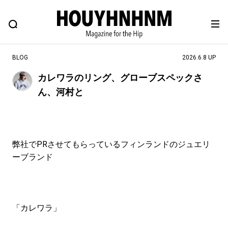
NEWS
FEATURE
BLOG
SNAP
Commune H
ヒップなファッション、カルチャー、ライフスタイルWEBマガジン
BLOG
2026.6.8 UP
カレワラのリング、グローブスペックさ
ん、河村と
#注目のタグ
#SHOPPING ADDICT
#憧れの逸品
#ESSENTIAL DESIGNS
#古着サミット
弊社でPRさせてもらっているフィンランドのジュエリ
#NEW VINTAGE
#マイナーグッド図鑑
ーブランド
#路地裏てぃーん。
#MONTHLY JOURNAL
#GH 銘品の所以
#フイナムのYouTube
#Commune H
#FOCUS IT
#AH.H
「カレワラ」
#ととけん
#FASHION
#MUSIC
#MOVIE