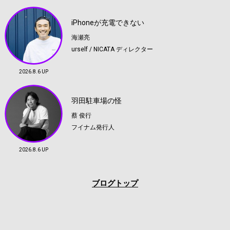
iPhoneが充電できない
海瀬亮
urself / NICATA ディレクター
2026.8.6 UP
羽田駐車場の怪
蔡 俊行
フイナム発行人
2026.8.6 UP
ブログトップ