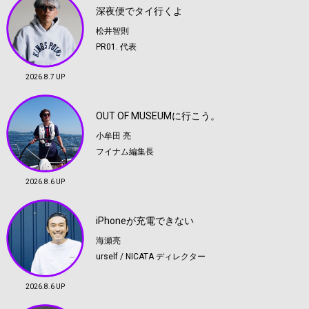
深夜便でタイ行くよ
松井智則
PR01. 代表
2026.8.7 UP
OUT OF MUSEUMに行こう。
小牟田 亮
フイナム編集長
2026.8.6 UP
iPhoneが充電できない
海瀬亮
urself / NICATA ディレクター
2026.8.6 UP