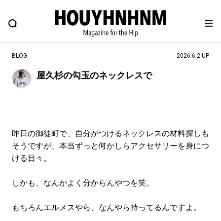
NEWS
FEATURE
BLOG
SNAP
Commune H
ヒップなファッション、カルチャー、ライフスタイルWEBマガジン
BLOG
2026.6.2 UP
屋久杉の勾玉のネックレスで
#注目のタグ
#SHOPPING ADDICT
#憧れの逸品
#ESSENTIAL DESIGNS
#古着サミット
昨日の御徒町で、自分がつけるネックレスの材料探しも
#NEW VINTAGE
#マイナーグッド図鑑
そうですが、本当ずっと何かしらアクセサリーを身につ
#路地裏てぃーん。
#MONTHLY JOURNAL
ける日々。
#GH 銘品の所以
#フイナムのYouTube
しかも、なんかよく分からんやつを笑。
#Commune H
#FOCUS IT
#AH.H
#ととけん
#FASHION
#MUSIC
#MOVIE
もちろんエルメスやら、なんやら持ってるんですよ。