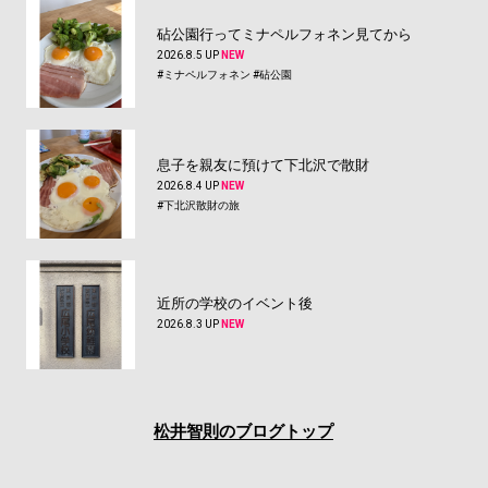
砧公園行ってミナペルフォネン見てから
2026.8.5 UP
NEW
#ミナペルフォネン
#砧公園
息子を親友に預けて下北沢で散財
2026.8.4 UP
NEW
#下北沢散財の旅
近所の学校のイベント後
2026.8.3 UP
NEW
松井智則のブログトップ