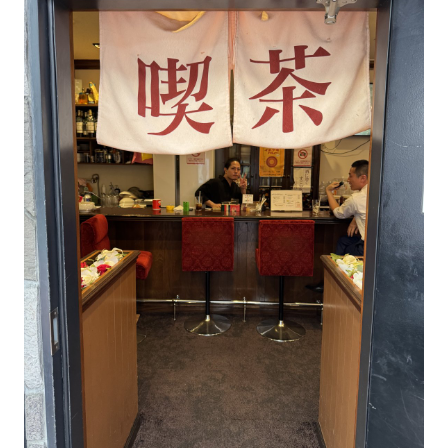
#LIFESTYLE
#SNEAKER
#OUTDOOR
#SPORTS
#HANDSOME HANDBOOK