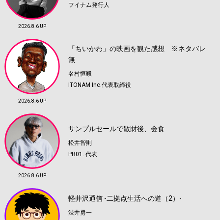
フイナム発行人
2026.8.6 UP
「ちいかわ」の映画を観た感想 ※ネタバレ
無
名村恒毅
ITONAM Inc.代表取締役
2026.8.6 UP
サンプルセールで散財後、会食
松井智則
PR01. 代表
2026.8.6 UP
軽井沢通信 -二拠点生活への道（2）-
渋井勇一