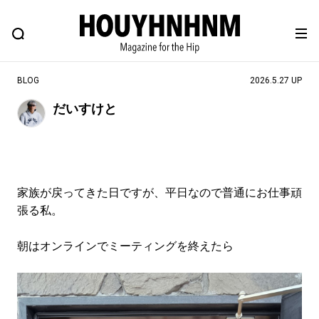
NEWS
FEATURE
BLOG
SNAP
Commune H
ヒップなファッション、カルチャー、ライフスタイルWEBマガジン
BLOG
2026.5.27 UP
だいすけと
#注目のタグ
#SHOPPING ADDICT
#憧れの逸品
#ESSENTIAL DESIGNS
#古着サミット
家族が戻ってきた日ですが、平日なので普通にお仕事頑
#NEW VINTAGE
#マイナーグッド図鑑
張る私。
#路地裏てぃーん。
#MONTHLY JOURNAL
朝はオンラインでミーティングを終えたら
#GH 銘品の所以
#フイナムのYouTube
#Commune H
#FOCUS IT
#AH.H
#ととけん
#FASHION
#MUSIC
#MOVIE