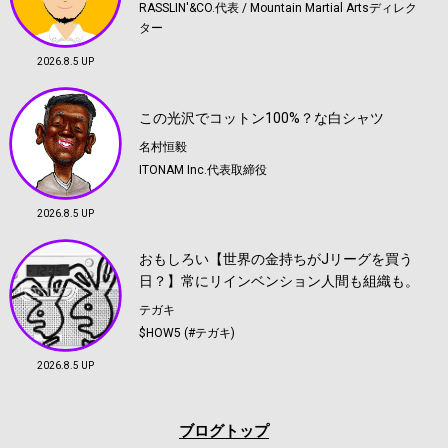
RASSLIN'&CO.代表 / Mountain Martial Artsディレク
ター
2026.8.5 UP
この光沢でコットン100%？な白シャツ
名村恒毅
ITONAM Inc.代表取締役
2026.8.5 UP
おもしろい【世界の金持ちがJリーグを買う
日？】常にリインベンション人間も組織も。
テガキ
$HOW5 (#テガキ)
2026.8.5 UP
ブログトップ