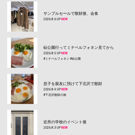
サンプルセールで散財後、会食
2026.8.6 UP
NEW
砧公園行ってミナペルフォネン見てから
2026.8.5 UP
NEW
#ミナペルフォネン
#砧公園
息子を親友に預けて下北沢で散財
2026.8.4 UP
NEW
#下北沢散財の旅
近所の学校のイベント後
2026.8.3 UP
NEW