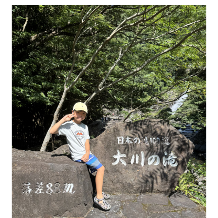
#LIFESTYLE
#SNEAKER
#OUTDOOR
#SPORTS
#HANDSOME HANDBOOK