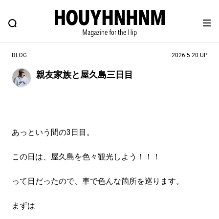
NEWS
FEATURE
BLOG
SNAP
Commune H
ヒップなファッション、カルチャー、ライフスタイルWEBマガジン
BLOG
2026.5.20 UP
親友家族と屋久島三日目
#注目のタグ
#SHOPPING ADDICT
#憧れの逸品
#ESSENTIAL DESIGNS
#古着サミット
あっという間の3日目。
#NEW VINTAGE
#マイナーグッド図鑑
#路地裏てぃーん。
#MONTHLY JOURNAL
この日は、屋久島を色々観光しよう！！！
#GH 銘品の所以
#フイナムのYouTube
って日だったので、車で色んな箇所を巡ります。
#Commune H
#FOCUS IT
#AH.H
#ととけん
#FASHION
#MUSIC
#MOVIE
まずは