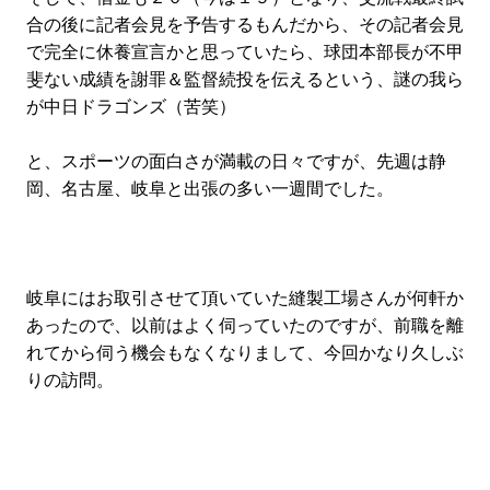
#LIFESTYLE
#SNEAKER
#OUTDOOR
合の後に記者会見を予告するもんだから、その記者会見
#SPORTS
#HANDSOME HANDBOOK
で完全に休養宣言かと思っていたら、球団本部長が不甲
斐ない成績を謝罪＆監督続投を伝えるという、謎の我ら
が中日ドラゴンズ（苦笑）
と、スポーツの面白さが満載の日々ですが、先週は静
岡、名古屋、岐阜と出張の多い一週間でした。
岐阜にはお取引させて頂いていた縫製工場さんが何軒か
あったので、以前はよく伺っていたのですが、前職を離
れてから伺う機会もなくなりまして、今回かなり久しぶ
りの訪問。