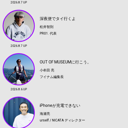
2026.8.7 UP
深夜便でタイ行くよ
松井智則
PR01. 代表
2026.8.7 UP
OUT OF MUSEUMに行こう。
小牟田 亮
フイナム編集長
2026.8.6 UP
iPhoneが充電できない
海瀬亮
urself / NICATA ディレクター