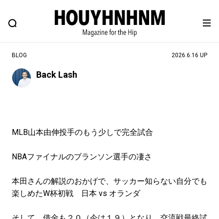
NEWS
FEATURE
BLOG
SNAP
Commune H
ヒップなファッション、カルチャー、ライフスタイルWEBマガジン
BLOG
2026.6.16 UP
Back Lash
#注目のタグ
#SHOPPING ADDICT
#憧れの逸品
#ESSENTIAL DESIGNS
#古着サミット
MLB山本由伸投手のもう少しで完全試合
#NEW VINTAGE
#マイナーグッド図鑑
#路地裏てぃーん。
#MONTHLY JOURNAL
NBAファイナルのブランソン選手の凄さ
#GH 銘品の所以
#フイナムのYouTube
本田さんの解説のおかげで、サッカー知らない自分でも
#Commune H
#FOCUS IT
#AH.H
楽しめたW杯初戦 日本 vs オランダ
#ととけん
#FASHION
#MUSIC
#MOVIE
そして、借金も２０（今は１９）となり、交流戦最終試