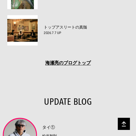
トップアスリートの真髄
2026.7.7 UP
海瀬亮のブログトップ
UPDATE BLOG
タイ①
松井智則