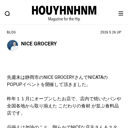
NEWS
FEATURE
BLOG
SNAP
Commune H
ヒップなファッション、カルチャー、ライフスタイルWEBマガジン
BLOG
2026.5.26 UP
NICE GROCERY
#注目のタグ
#SHOPPING ADDICT
#憧れの逸品
#ESSENTIAL DESIGNS
#古着サミット
先週末は静岡市のNICE GROCERYさんでNICATAの
#NEW VINTAGE
#マイナーグッド図鑑
POPUPイベントを開催して頂きました。
#路地裏てぃーん。
#MONTHLY JOURNAL
昨年１１月にオープンしたお店で、店内で焼いたパンや
#GH 銘品の所以
#フイナムのYouTube
全国各地から取り揃えた こだわりの食材 が並ぶ食料品
#Commune H
#FOCUS IT
#AH.H
店です。
#ととけん
#FASHION
#MUSIC
#MOVIE
品揃えは勿論のこと、朗らかでNICEな店主さん＆スタ