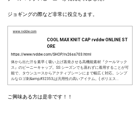
ジョギングの際など非常に役立ちます。
www.rvddw.com
COOL MAX KNIT CAP rvddw ONLINE ST
ORE
https://www.rvddw.com/SHOP/rv26ss703.html
体から出た汗を素早く吸い上げ蒸発させる高機能素材『クールマック
ス』のビーニーキャップ。SS シーズンでも蒸れずに着用することが可
能で、タウンユースからアクティブシーンにまで幅広く対応。シンプ
ルなロゴ刺&amp;#32353;は汎用性の高いアイテム。( ポリエス...
ご興味ある方は是非です！！