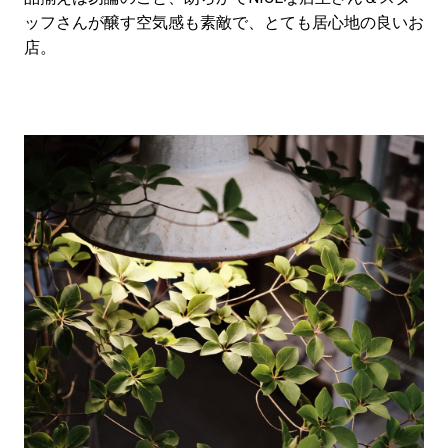
#LIFESTYLE
#SNEAKER
#OUTDOOR
ッフさんが醸す空気感も素敵で、とても居心地の良いお
#SPORTS
#HANDSOME HANDBOOK
店。