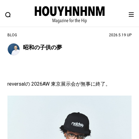
NEWS
FEATURE
BLOG
SNAP
Commune H
ヒップなファッション、カルチャー、ライフスタイルWEBマガジン
BLOG
2026.5.19 UP
昭和の子供の夢
#注目のタグ
#SHOPPING ADDICT
#憧れの逸品
#ESSENTIAL DESIGNS
#古着サミット
reversalの 2026AW 東京展示会が無事に終了。
#NEW VINTAGE
#マイナーグッド図鑑
#路地裏てぃーん。
#MONTHLY JOURNAL
#GH 銘品の所以
#フイナムのYouTube
#Commune H
#FOCUS IT
#AH.H
#ととけん
#FASHION
#MUSIC
#MOVIE