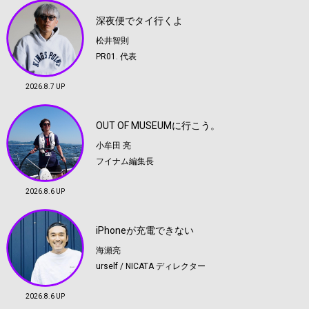
深夜便でタイ行くよ
松井智則
PR01. 代表
2026.8.7 UP
OUT OF MUSEUMに行こう。
小牟田 亮
フイナム編集長
2026.8.6 UP
iPhoneが充電できない
海瀬亮
urself / NICATA ディレクター
2026.8.6 UP